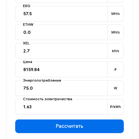
ERG
MH/s
ETHW
MH/s
XEL
kH/s
Цена
₽
Энергопотребление
W
Стоимость электричества
₽/kWh
Рассчитать