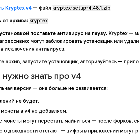
ь Kryptex v4
— файл
kryptex-setup-4.48.1.zip
 от архива:
kryptex
установкой поставьте антивирус на паузу.
Kryptex — м
агрессивно: могут заблокировать установщик или удали
 в исключения антивируса.
те архив, запустите установщик, авторизуйтесь — прил
о нужно знать про v4
льная версия — она больше не развивается:
лений не будет.
 монеты в v4 не добавляем.
 монеты могут перестать майниться — после форков, с
е о доходности отстают — цифры в приложении могут р