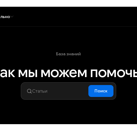
льно
База знаний
ак мы можем помоч
Поиск