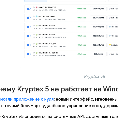
Kryptex v5
чему Kryptex 5 не работает на Win
исали приложение с нуля
: новый интерфейс, мгновенны
т, точный бенчмарк, удалённое управление и поддержк
 Kryptex v5 опирается на системные API, доступные тол