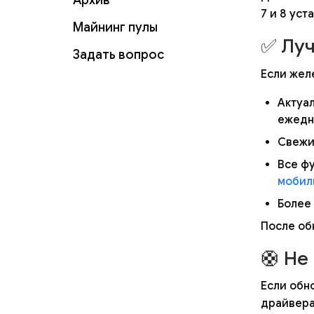
Архив
7 и 8 уст
Майнинг пулы
✅ Луч
Задать вопрос
Если желе
Актуал
ежедн
Свежи
Все фу
мобил
Более
После об
🛟 Не
Если обн
драйвера