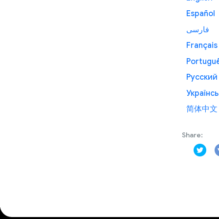
Español
فارسی
Français
Portugu
Русский
Українсь
简体中文
Share: