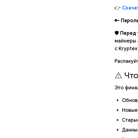
👉
Скачат
🔑
Пароль
🛡
Перед 
майнеры 
с Kryptex
Распакуй
⚠️ Чт
Это фина
Обнов
Новые
Старые
Данны