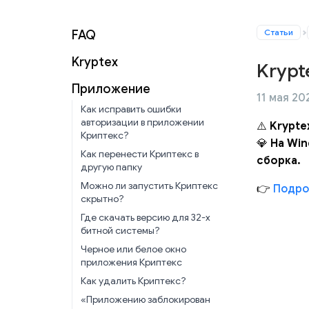
Статьи
FAQ
Kryptex
Krypt
Приложение
11 мая 202
Как исправить ошибки
авторизации в приложении
⚠️
Krypte
Криптекс?
💎
На Win
Как перенести Криптекс в
сборка.
другую папку
Можно ли запустить Криптекс
👉
Подроб
скрытно?
Где скачать версию для 32-х
битной системы?
Черное или белое окно
приложения Криптекс
Как удалить Криптекс?
«Приложению заблокирован