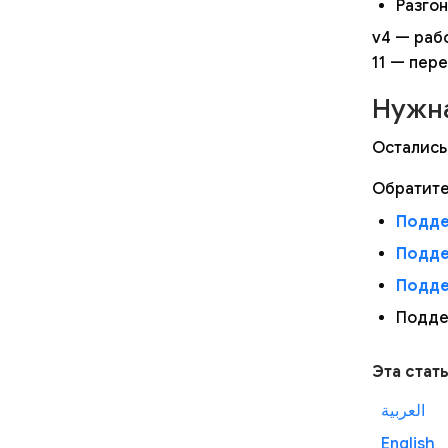
Разгон
v4 — рабо
11 — пер
Нужн
Остались
Обратите
Подде
Подде
Подде
Подде
Эта стат
العربية
English