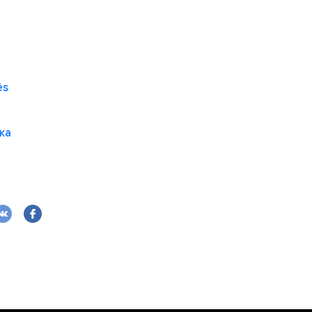
ês
ка