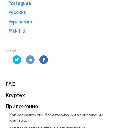
Português
Русский
Українська
简体中文
Share:
FAQ
Kryptex
Приложение
Как исправить ошибки авторизации в приложении
Криптекс?
Как перенести Криптекс в другую папку