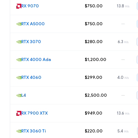
RX 9070
$750.00
13.8
H/s
RTX A5000
$750.00
—
RTX 3070
$280.00
6.3
H/s
RTX 4000 Ada
$1,200.00
—
RTX 4060
$299.00
4.0
H/s
L4
$2,500.00
—
RX 7900 XTX
$949.00
13.6
H/s
RTX 3060 Ti
$220.00
5.4
H/s