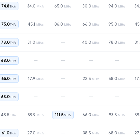
74.8
34.0
65.0
30.0
94.0
34
TH/s
MH/s
MH/s
MH/s
MH/s
75.0
45.1
86.0
66.0
95.0
45
TH/s
MH/s
MH/s
MH/s
MH/s
—
73.0
31.0
40.0
78.0
31
TH/s
MH/s
MH/s
MH/s
—
—
—
—
68.0
TH/s
—
65.0
17.9
22.5
58.0
17
TH/s
MH/s
MH/s
MH/s
—
—
—
—
63.0
TH/s
48.5
59.9
111.5
66.0
93.5
59
TH/s
MH/s
MH/s
MH/s
MH/s
—
61.0
27.0
38.5
68.0
27
TH/s
MH/s
MH/s
MH/s