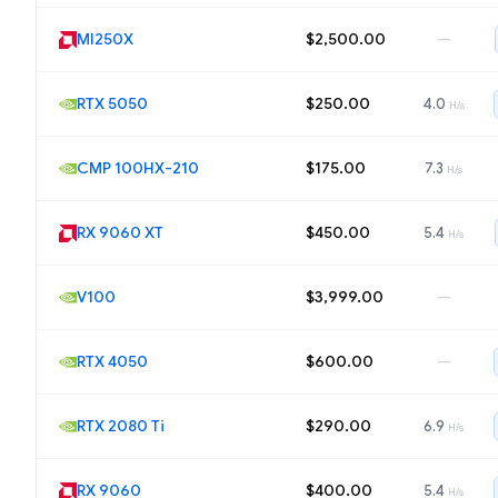
MI250X
$2,500.00
—
RTX 5050
$250.00
4.0
H/s
CMP 100HX-210
$175.00
7.3
H/s
RX 9060 XT
$450.00
5.4
H/s
V100
$3,999.00
—
RTX 4050
$600.00
—
RTX 2080 Ti
$290.00
6.9
H/s
RX 9060
$400.00
5.4
H/s