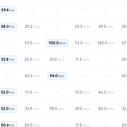
—
—
—
—
59.4
TH/s
—
58.0
20.2
25.5
49.5
20
TH/s
MH/s
MH/s
MH/s
—
57.0
100.0
72.0
140.0
57
MH/s
MH/s
MH/s
MH/s
—
52.8
20.0
33.0
11.5
20
TH/s
MH/s
MH/s
MH/s
—
—
—
50.2
94.0
50
MH/s
MH/s
—
52.0
11.0
15.0
46.0
TH/s
MH/s
MH/s
MH/s
52.0
33.9
78.0
39.5
80.0
33
TH/s
MH/s
MH/s
MH/s
MH/s
—
—
50.6
20.0
11.5
20
TH/s
MH/s
MH/s