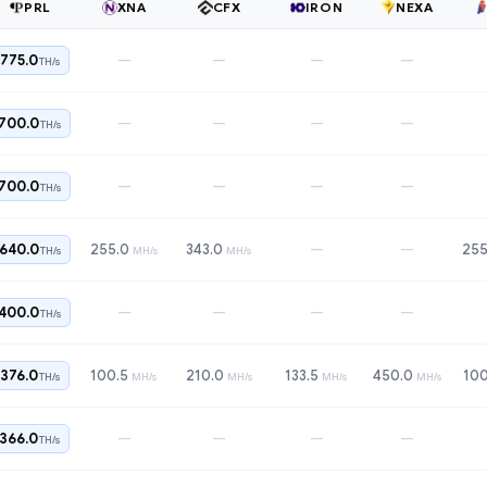
PRL
XNA
CFX
IRON
NEXA
—
—
—
—
775.0
TH/s
—
—
—
—
700.0
TH/s
—
—
—
—
700.0
TH/s
—
—
640.0
255.0
343.0
255
TH/s
MH/s
MH/s
—
—
—
—
400.0
TH/s
376.0
100.5
210.0
133.5
450.0
100
TH/s
MH/s
MH/s
MH/s
MH/s
—
—
—
—
366.0
TH/s