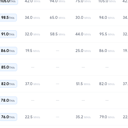
105.0
42.0
94.0
75.0
105.0
42
TH/s
MH/s
MH/s
MH/s
MH/s
98.5
34.0
65.0
30.0
94.0
34
TH/s
MH/s
MH/s
MH/s
MH/s
91.0
32.0
58.5
44.0
95.5
32
TH/s
MH/s
MH/s
MH/s
MH/s
—
86.0
19.5
25.0
86.0
19
TH/s
MH/s
MH/s
MH/s
—
—
—
—
85.0
TH/s
—
82.0
37.0
51.5
82.0
37
TH/s
MH/s
MH/s
MH/s
—
—
—
—
78.0
TH/s
—
76.0
22.5
35.2
79.0
22
TH/s
MH/s
MH/s
MH/s