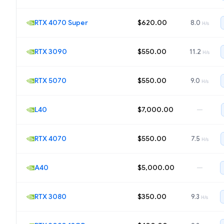
RTX 4070 Super
$620.00
8.0
H/s
RTX 3090
$550.00
11.2
H/s
RTX 5070
$550.00
9.0
H/s
L40
$7,000.00
—
RTX 4070
$550.00
7.5
H/s
A40
$5,000.00
—
RTX 3080
$350.00
9.3
H/s