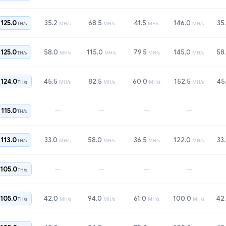
125.0
35.2
68.5
41.5
146.0
35
TH/s
MH/s
MH/s
MH/s
MH/s
125.0
58.0
115.0
79.5
145.0
58
TH/s
MH/s
MH/s
MH/s
MH/s
124.0
45.5
82.5
60.0
152.5
45
TH/s
MH/s
MH/s
MH/s
MH/s
—
—
—
—
115.0
TH/s
113.0
33.0
58.0
36.5
122.0
33
TH/s
MH/s
MH/s
MH/s
MH/s
—
—
—
—
105.0
TH/s
105.0
42.0
94.0
61.0
100.0
42
TH/s
MH/s
MH/s
MH/s
MH/s