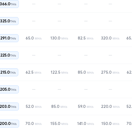
—
—
—
—
366.0
TH/s
—
—
—
—
325.0
TH/s
291.0
65.0
130.0
82.5
320.0
65
TH/s
MH/s
MH/s
MH/s
MH/s
—
—
—
—
225.0
TH/s
215.0
62.5
122.5
85.0
275.0
62
TH/s
MH/s
MH/s
MH/s
MH/s
—
—
—
—
205.0
TH/s
203.0
52.0
85.0
59.0
220.0
52
TH/s
MH/s
MH/s
MH/s
MH/s
200.0
70.0
155.0
141.0
150.0
70
TH/s
MH/s
MH/s
MH/s
MH/s