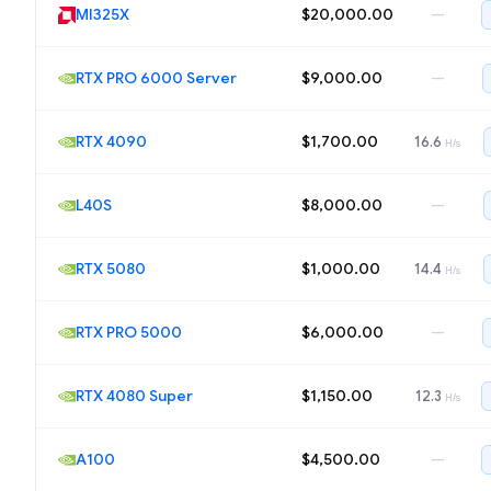
MI325X
$20,000.00
—
RTX PRO 6000 Server
$9,000.00
—
RTX 4090
$1,700.00
16.6
H/s
L40S
$8,000.00
—
RTX 5080
$1,000.00
14.4
H/s
RTX PRO 5000
$6,000.00
—
RTX 4080 Super
$1,150.00
12.3
H/s
A100
$4,500.00
—