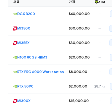
모델
가격
XTM
DGX B200
$40,000.00
—
MI350X
$30,000.00
—
MI355X
$30,000.00
—
H100 80GB HBM3
$20,000.00
—
RTX PRO 6000 Workstation
$8,000.00
—
RTX 5090
$2,000.00
28.7
H/s
MI300X
$15,000.00
—