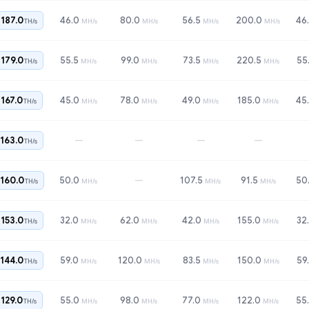
187.0
46.0
80.0
56.5
200.0
46
TH/s
MH/s
MH/s
MH/s
MH/s
179.0
55.5
99.0
73.5
220.5
55
TH/s
MH/s
MH/s
MH/s
MH/s
167.0
45.0
78.0
49.0
185.0
45
TH/s
MH/s
MH/s
MH/s
MH/s
—
—
—
—
163.0
TH/s
—
160.0
50.0
107.5
91.5
50
TH/s
MH/s
MH/s
MH/s
153.0
32.0
62.0
42.0
155.0
32
TH/s
MH/s
MH/s
MH/s
MH/s
144.0
59.0
120.0
83.5
150.0
59
TH/s
MH/s
MH/s
MH/s
MH/s
129.0
55.0
98.0
77.0
122.0
55
TH/s
MH/s
MH/s
MH/s
MH/s