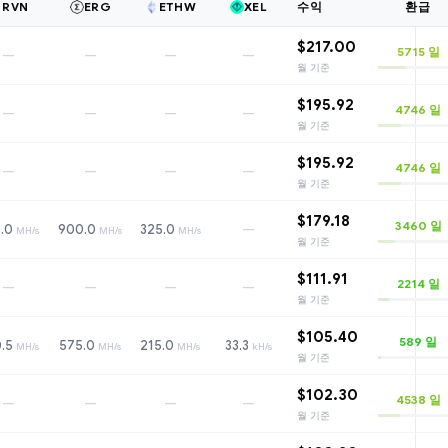
RVN
ERG
ETHW
XEL
수익
환급
$217.00
5715
일
—
—
—
—
월 기준
$195.92
4746
일
—
—
—
—
월 기준
$195.92
4746
일
—
—
—
—
월 기준
$179.18
3460
일
—
.0
900.0
325.0
MH/s
MH/s
MH/s
월 기준
$111.91
2214
일
—
—
—
—
월 기준
$105.40
589
일
.5
575.0
215.0
33.3
MH/s
MH/s
MH/s
kH/s
월 기준
$102.30
4538
일
—
—
—
—
월 기준