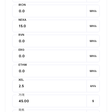
IRON
MH/s
NEXA
MH/s
RVN
MH/s
ERG
MH/s
ETHW
MH/s
XEL
kH/s
가격
$
와트