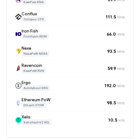
KawPow XNA
Conflux
111.5
MH/s
Octopus CFX
Iron Fish
66.0
MH/s
FishHash IRON
Nexa
93.5
MH/s
NexaPoW NEXA
Ravencoin
59.9
MH/s
KawPoW RVN
Ergo
192.0
MH/s
Autolykos2 ERG
Ethereum PoW
98.5
MH/s
Ethash ETHW
Xelis
10.5
kH/s
XelisHashV2 XEL