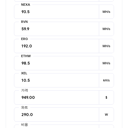
NEXA
MH/s
RVN
MH/s
ERG
MH/s
ETHW
MH/s
XEL
kH/s
가격
$
와트
W
비용