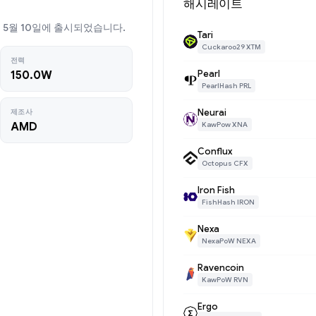
해시레이트
22년 5월 10일에 출시되었습니다.
Tari
Cuckaroo29 XTM
전력
Pearl
150.0W
PearlHash PRL
Neurai
제조사
AMD
KawPow XNA
Conflux
Octopus CFX
Iron Fish
FishHash IRON
Nexa
NexaPoW NEXA
Ravencoin
KawPoW RVN
Ergo