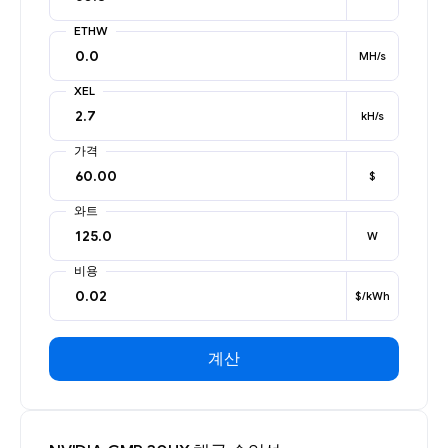
ETHW
MH/s
XEL
kH/s
가격
$
와트
W
비용
$/kWh
계산