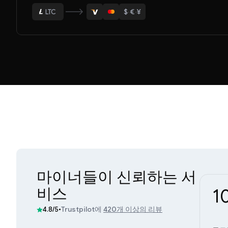
$
·
€
·
¥
ETH
BTC
USDT
LTC
ETH
마이너들이 신뢰하는 서
비스
1
•
Trustpilot에
420개 이상의 리뷰
4.8/5