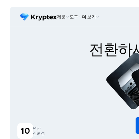
제품
도구
더 보기
전환하
10
년간
신뢰성