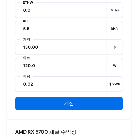
ETHW
MH/s
XEL
kH/s
가격
$
와트
W
비용
$/kWh
계산
AMD RX 5700 채굴 수익성