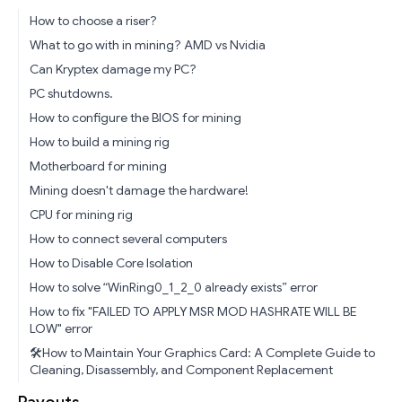
How to choose a riser?
What to go with in mining? AMD vs Nvidia
Can Kryptex damage my PC?
PC shutdowns.
How to configure the BIOS for mining
How to build a mining rig
Motherboard for mining
Mining doesn't damage the hardware!
CPU for mining rig
How to connect several computers
How to Disable Core Isolation
How to solve “WinRing0_1_2_0 already exists” error
How to fix "FAILED TO APPLY MSR MOD HASHRATE WILL BE
LOW" error
🛠️How to Maintain Your Graphics Card: A Complete Guide to
Cleaning, Disassembly, and Component Replacement