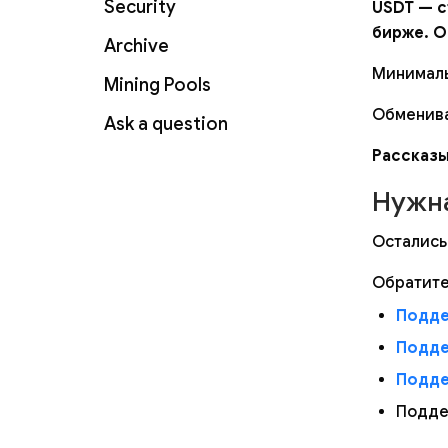
Security
USDT — с
бирже. О
Archive
Минималь
Mining Pools
Обменива
Ask a question
Рассказы
Нужн
Остались
Обратите
Подде
Подде
Подде
Подде