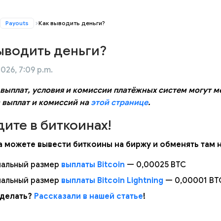
Payouts
Как выводить деньги?
ыводить деньги?
2026, 7:09 p.m.
выплат, условия и комиссии платёжных систем могут ме
 выплат и комиссий на
этой странице
.
ите в биткоинах!
а можете вывести биткоины на биржу и обменять там 
альный размер
выплаты Bitcoin
— 0,00025 BTC
альный размер
выплаты Bitcoin Lightning
— 0,00001 BT
сделать?
Рассказали в нашей статье
!