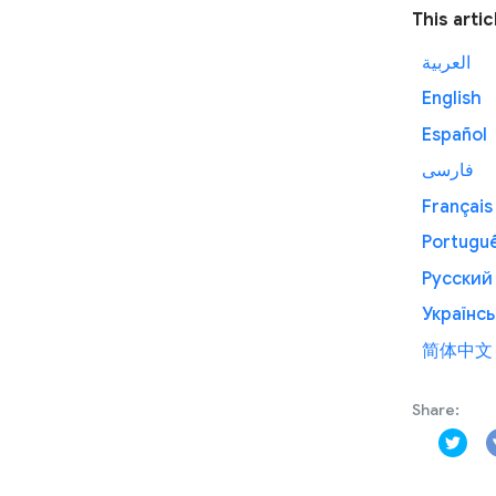
This artic
العربية
English
Español
فارسی
Français
Portugu
Русский
Українсь
简体中文
Share: