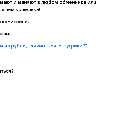
имают и меняют в любом обменнике или
 вашем кошельке!
й комиссией.
сий.
 на рубли, гривны, тенге, тугрики?"
иться?