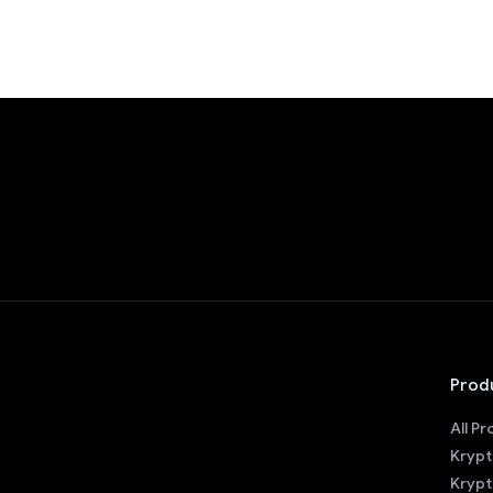
Prod
All P
Krypt
Krypt