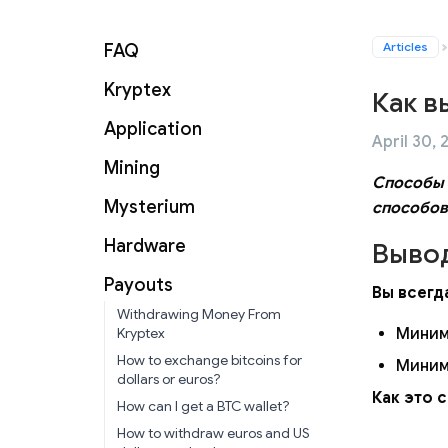
Articles
FAQ
Kryptex
Как в
Application
April 30, 
Mining
Способы 
Mysterium
способов
Hardware
Вывод
Payouts
Вы всегд
Withdrawing Money From
Kryptex
Миним
How to exchange bitcoins for
Миним
dollars or euros?
Как это 
How can I get a BTC wallet?
How to withdraw euros and US