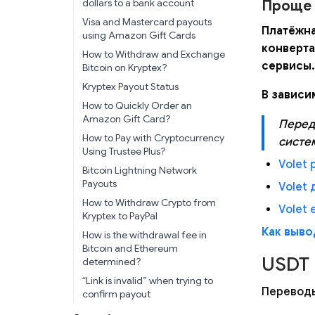
dollars to a bank account
Проще 
Visa and Mastercard payouts
Платёжн
using Amazon Gift Cards
конверта
How to Withdraw and Exchange
сервисы.
Bitcoin on Kryptex?
Kryptex Payout Status
В зависи
How to Quickly Order an
Amazon Gift Card?
Перед 
How to Pay with Cryptocurrency
систе
Using Trustee Plus?
Volet 
Bitcoin Lightning Network
Payouts
Volet
How to Withdraw Crypto from
Volet 
Kryptex to PayPal
Как выво
How is the withdrawal fee in
Bitcoin and Ethereum
USDT 
determined?
“Link is invalid” when trying to
Переводы
confirm payout