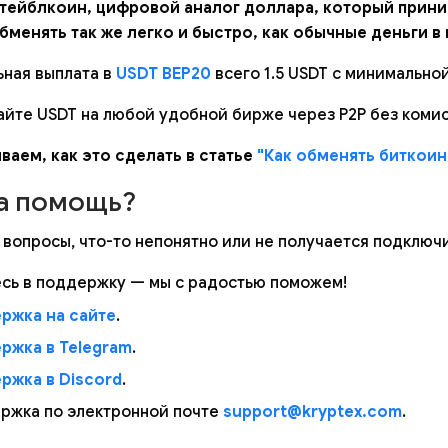
тейблкоин, цифровой аналог доллара, который прин
бменять так же легко и быстро, как обычные деньги в
ная выплата в
USDT BEP20
всего 1.5 USDT с минимально
йте USDT на любой удобной бирже через P2P без комис
ваем, как это сделать в статье
"Как обменять биткоины
а помощь?
 вопросы, что-то непонятно или не получается подключ
сь в поддержку — мы с радостью поможем!
ржка на сайте
.
ржка в Telegram
.
ржка в Discord
.
ржка по электронной почте
support@kryptex.com
.