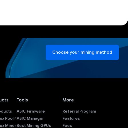
Choose your mining method
ucts
Tools
More
roducts
ASIC Firmware
Referral Program
ex Pool
ASIC Manager
Features
ex Miner
Best Mining GPUs
Fees