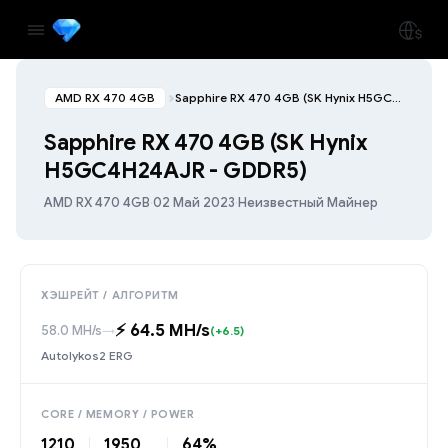
AMD RX 470 4GB
Sapphire RX 470 4GB (SK Hynix H5GC4H24AJR - GDDR5)
Sapphire RX 470 4GB (SK Hynix
H5GC4H24AJR - GDDR5)
AMD RX 470 4GB
·
02 Май 2023
·
Неизвестный Майнер
ХЭШРЕЙТ / АЛГОРИТМ
⚡️ 64.5 MH/s
58.0 MH/s
→
(+6.5)
Autolykos2 ERG
CORE / MEMORY / POWER
1210
1950
64%