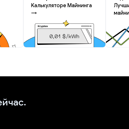
Kалькуляторе Майнинга
Лучши
→
майн
ейчас.