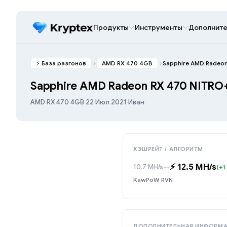
Продукты
Инструменты
Дополните
⚡️ База разгонов
AMD RX 470 4GB
Sapphire AMD Radeo
Sapphire AMD Radeon RX 470 NITRO
AMD RX 470 4GB
·
22 Июл 2021
·
Иван
ХЭШРЕЙТ / АЛГОРИТМ
⚡️ 12.5 MH/s
10.7 MH/s
→
(+1
KawPoW RVN
ДОПОЛНИТЕЛЬНАЯ ИНФОРМ