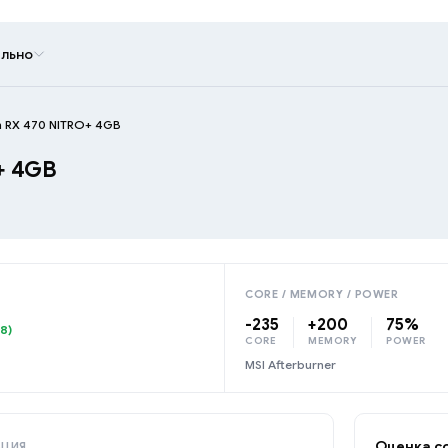
льно
n RX 470 NITRO+ 4GB
+ 4GB
CORE / MEMORY / POWER
-235
+200
75%
.8)
CORE
MEMORY
POWER
MSI Afterburner
Оценка с
АЦИЯ