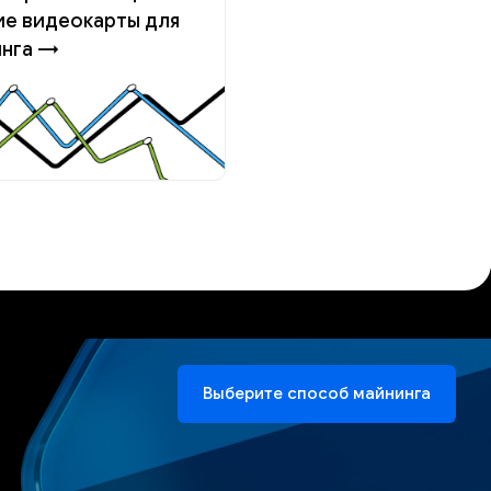
е видеокарты для
инга →
Выберите способ майнинга