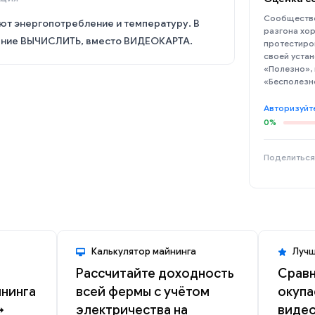
Сообщество
ют энергопотребление и температуру. В
разгона хор
чение ВЫЧИСЛИТЬ, вместо ВИДЕОКАРТА.
протестиро
своей устан
«Полезно»,
«Бесполезн
Авторизуйт
0%
Поделиться
Калькулятор майнинга
Лучш
Рассчитайте доходность
Сравн
йнинга
всей фермы с учётом
окупа
→
электричества на
видео