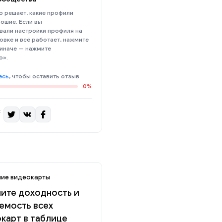
 решает, какие профили
ошие. Если вы
вали настройки профиля на
овке и всё работает, нажмите
 иначе — нажмите
о».
есь
, чтобы оставить отзыв
0%
:
ие видеокарты
ите доходность и
емость всех
карт в таблице