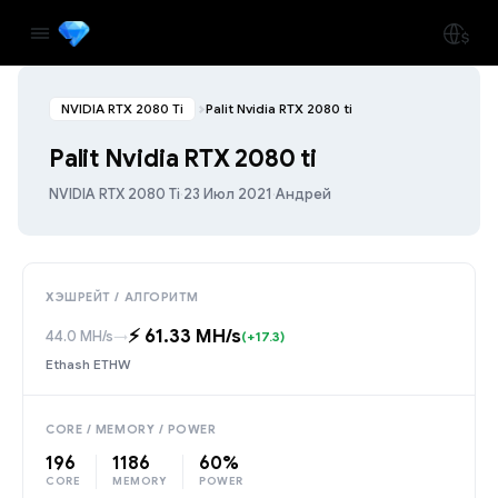
NVIDIA RTX 2080 Ti
Palit Nvidia RTX 2080 ti
Palit Nvidia RTX 2080 ti
NVIDIA RTX 2080 Ti
·
23 Июл 2021
·
Андрей
ХЭШРЕЙТ / АЛГОРИТМ
⚡️ 61.33 MH/s
44.0 MH/s
→
(+17.3)
Ethash ETHW
CORE / MEMORY / POWER
196
1186
60%
CORE
MEMORY
POWER