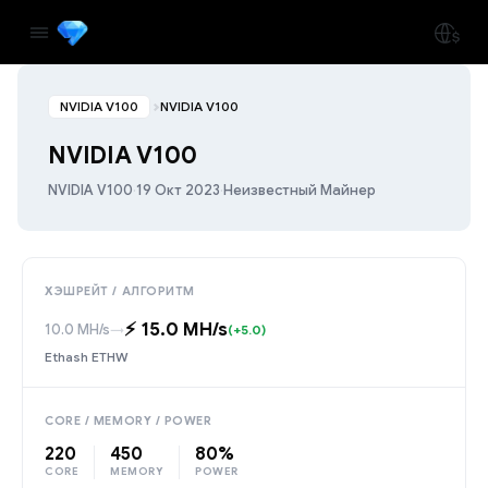
NVIDIA V100
NVIDIA V100
NVIDIA V100
NVIDIA V100
·
19 Окт 2023
·
Неизвестный Майнер
ХЭШРЕЙТ / АЛГОРИТМ
⚡️ 15.0 MH/s
10.0 MH/s
→
(+5.0)
Ethash ETHW
CORE / MEMORY / POWER
220
450
80%
CORE
MEMORY
POWER