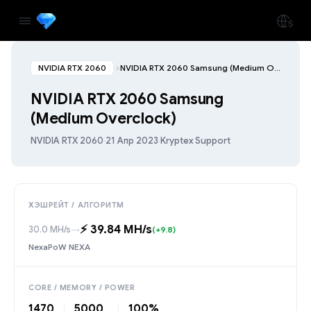
NVIDIA RTX 2060
NVIDIA RTX 2060 Samsung (Medium Overclock)
NVIDIA RTX 2060 Samsung
(Medium Overclock)
NVIDIA RTX 2060
·
21 Апр 2023
·
Kryptex Support
ХЭШРЕЙТ / АЛГОРИТМ
⚡️ 39.84 MH/s
30.0 MH/s
→
(+9.8)
NexaPoW NEXA
CORE / MEMORY / POWER
1470
5000
100%