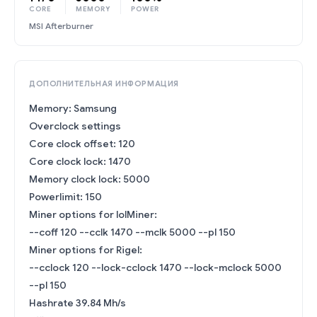
CORE
MEMORY
POWER
MSI Afterburner
ДОПОЛНИТЕЛЬНАЯ ИНФОРМАЦИЯ
Memory: Samsung
Overclock settings
Core clock offset: 120
Core clock lock: 1470
Memory clock lock: 5000
Powerlimit: 150
Miner options for lolMiner:
--coff 120 --cclk 1470 --mclk 5000 --pl 150
Miner options for Rigel:
--cclock 120 --lock-cclock 1470 --lock-mclock 5000
--pl 150
Hashrate 39.84 Mh/s