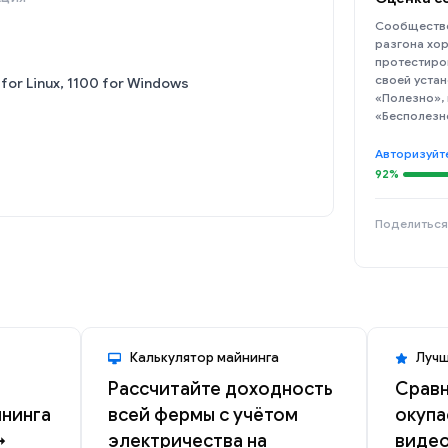
Сообщество
разгона хор
протестиро
своей устан
for Linux, 1100 for Windows
«Полезно»,
«Бесполезн
Авторизуйт
92%
Поделиться
Калькулятор майнинга
Лучш
Рассчитайте доходность
Сравн
йнинга
всей фермы с учётом
окупа
→
электричества на
видео