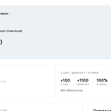
льно
ium Overclock)
)
CORE / MEMORY / POWER
+100
+1100
100%
-1.1)
CORE
MEMORY
POWER
MSI Afterburner
Оценка с
АЦИЯ