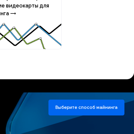
е видеокарты для
инга →
Выберите способ майнинга