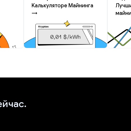
Kалькуляторе Майнинга
Лучши
→
майн
ейчас.