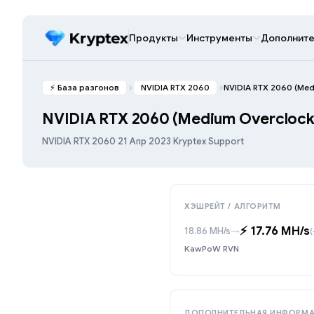
Продукты
Инструменты
Дополните
⚡️ База разгонов
NVIDIA RTX 2060
NVIDIA RTX 2060 (Med
NVIDIA RTX 2060 (Medium Overclock
NVIDIA RTX 2060
·
21 Апр 2023
·
Kryptex Support
ХЭШРЕЙТ / АЛГОРИТМ
⚡️ 17.76 MH/s
18.86 MH/s
→
(
KawPoW RVN
ДОПОЛНИТЕЛЬНАЯ ИНФОРМ