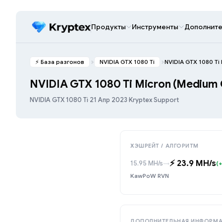
Продукты
Инструменты
Дополните
⚡️ База разгонов
NVIDIA GTX 1080 Ti
NVIDIA GTX 1080 Ti
NVIDIA GTX 1080 Ti Micron (Medium 
NVIDIA GTX 1080 Ti
·
21 Апр 2023
·
Kryptex Support
ХЭШРЕЙТ / АЛГОРИТМ
⚡️ 23.9 MH/s
15.95 MH/s
→
(+
KawPoW RVN
ДОПОЛНИТЕЛЬНАЯ ИНФОРМ