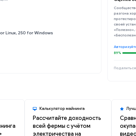
Сообщество
разгона хор
протестиро
своей устан
«Полезно»,
or Linux, 250 for Windows
«Бесполезн
Авторизуйт
89%
Поделиться
Калькулятор майнинга
Лучш
Рассчитайте доходность
Сравн
йнинга
всей фермы с учётом
окупа
→
электричества на
видео