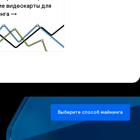
е видеокарты для
инга →
Выберите способ майнинга