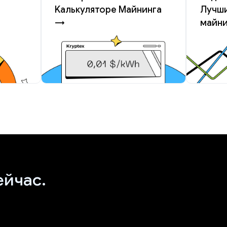
Kалькуляторе Майнинга
Лучши
→
майн
ейчас.