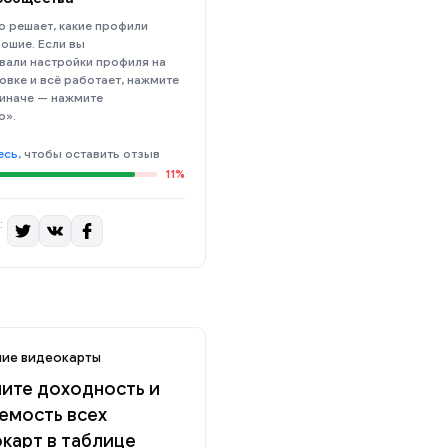
 решает, какие профили
ошие. Если вы
вали настройки профиля на
овке и всё работает, нажмите
 иначе — нажмите
о».
есь
, чтобы оставить отзыв
11%
:
ие видеокарты
ите доходность и
емость всех
карт в таблице