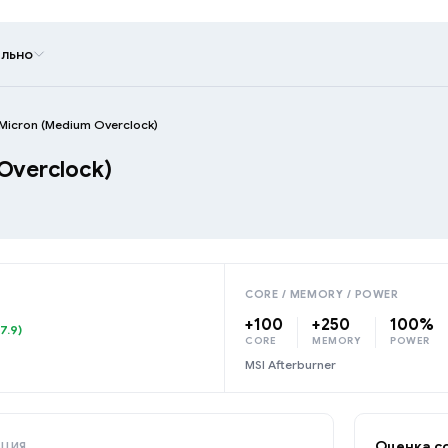
льно
 Micron (Medium Overclock)
Overclock)
CORE / MEMORY / POWER
+100
+250
100%
7.9)
CORE
MEMORY
POWER
MSI Afterburner
Оценка с
АЦИЯ