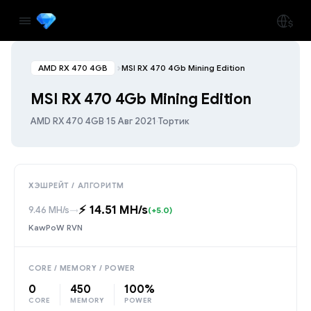
AMD RX 470 4GB
MSI RX 470 4Gb Mining Edition
MSI RX 470 4Gb Mining Edition
AMD RX 470 4GB
·
15 Авг 2021
·
Тортик
ХЭШРЕЙТ / АЛГОРИТМ
⚡️ 14.51 MH/s
9.46 MH/s
→
(+5.0)
KawPoW RVN
CORE / MEMORY / POWER
0
450
100%
CORE
MEMORY
POWER