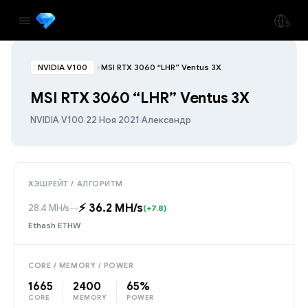
NVIDIA V100
MSI RTX 3060 “LHR” Ventus 3X
MSI RTX 3060 “LHR” Ventus 3X
NVIDIA V100
·
22 Ноя 2021
·
Александр
ХЭШРЕЙТ / АЛГОРИТМ
⚡️ 36.2 MH/s
28.4 MH/s
→
(+7.8)
Ethash ETHW
CORE / MEMORY / POWER
1665
2400
65%
CORE
MEMORY
POWER