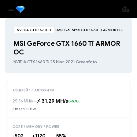
NVIDIA GTX 1660 Ti
MSI GeForce GTX 1660 Ti ARMOR OC
MSI GeForce GTX 1660 Ti ARMOR
OC
NVIDIA GTX 1660 Ti
·
25 Июл 2021
·
Greenfoto
ХЭШРЕЙТ / АЛГОРИТМ
⚡️ 31.29 MH/s
25.36 MH/s
→
(+5.9)
Ethash ETHW
CORE / MEMORY / POWER
-502
+1120
55%