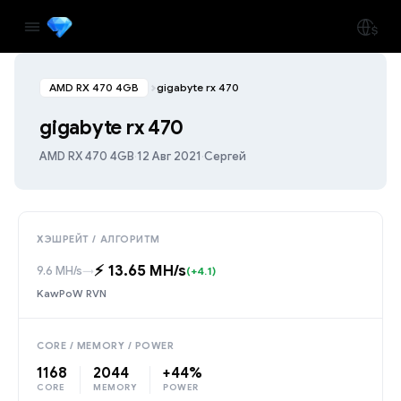
AMD RX 470 4GB
gigabyte rx 470
gigabyte rx 470
AMD RX 470 4GB
·
12 Авг 2021
·
Сергей
ХЭШРЕЙТ / АЛГОРИТМ
⚡️ 13.65 MH/s
9.6 MH/s
→
(+4.1)
KawPoW RVN
CORE / MEMORY / POWER
1168
2044
+44%
CORE
MEMORY
POWER