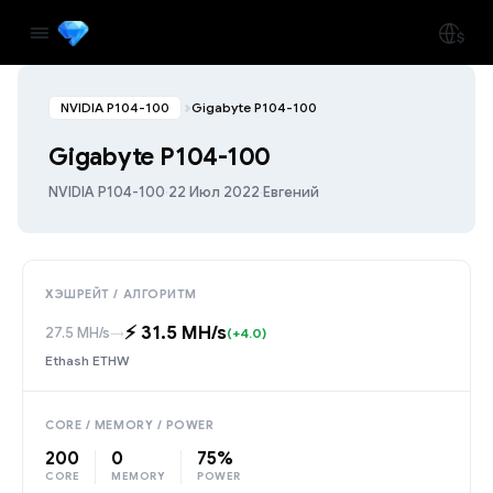
NVIDIA P104-100
Gigabyte P104-100
Gigabyte P104-100
NVIDIA P104-100
·
22 Июл 2022
·
Евгений
ХЭШРЕЙТ / АЛГОРИТМ
⚡️ 31.5 MH/s
27.5 MH/s
→
(+4.0)
Ethash ETHW
CORE / MEMORY / POWER
200
0
75%
CORE
MEMORY
POWER