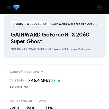
NVIDIA RTX 2060 SUPER
GAINWARD GeForce RTX 2060 Super Ghost
GAINWARD GeForce RTX 2060
Super Ghost
NVIDIA RTX 2060 SUPER
·
18 Сен 2021
·
Goran Makovac
ХЭШРЕЙТ / АЛГОРИТМ
⚡️ 46.4 MH/s
35.2 MH/s
→
(+11.2)
Ethash ETHW
CORE / MEMORY / POWER
-200
1500
71%