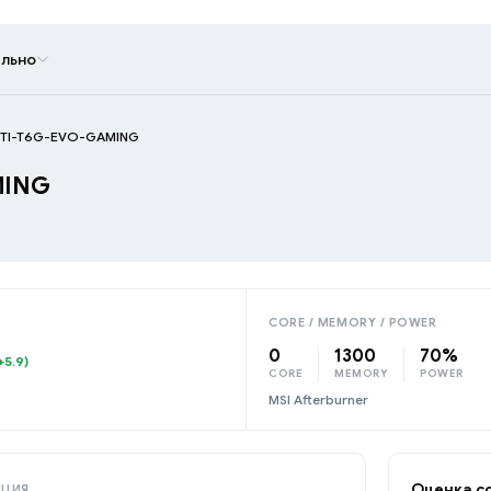
льно
0TI-T6G-EVO-GAMING
MING
CORE / MEMORY / POWER
0
1300
70%
+5.9)
CORE
MEMORY
POWER
MSI Afterburner
Оценка с
АЦИЯ