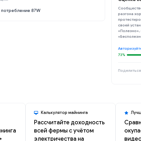
Сообщество
, потребление 87W
разгона хор
протестиро
своей устан
«Полезно»,
«Бесполезн
Авторизуйт
73%
Поделиться
Калькулятор майнинга
Лучш
Рассчитайте доходность
Сравн
йнинга
всей фермы с учётом
окупа
→
электричества на
видео