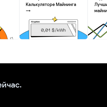
Kалькуляторе Майнинга
Лучши
→
майн
ейчас.