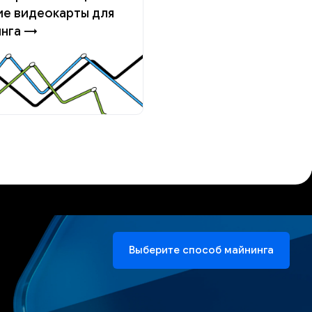
е видеокарты для
инга →
Выберите способ майнинга