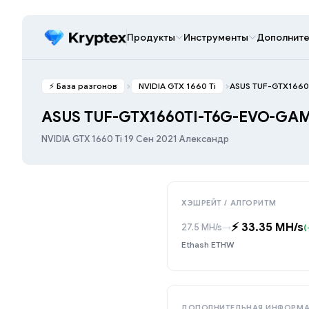
Продукты
Инструменты
Дополните
⚡️ База разгонов
NVIDIA GTX 1660 Ti
ASUS TUF-GTX166
ASUS TUF-GTX1660TI-T6G-EVO-GA
NVIDIA GTX 1660 Ti
·
19 Сен 2021
·
Александр
ХЭШРЕЙТ / АЛГОРИТМ
⚡️ 33.35 MH/s
27.5 MH/s
→
(
Ethash ETHW
ДОПОЛНИТЕЛЬНАЯ ИНФОРМ