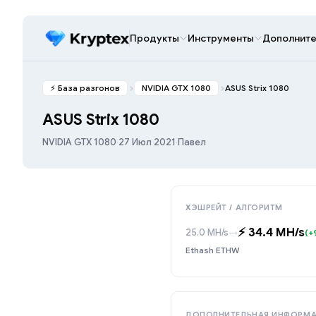
Продукты
Инструменты
Дополните
⚡️ База разгонов
NVIDIA GTX 1080
ASUS Strix 1080
ASUS Strix 1080
NVIDIA GTX 1080
·
27 Июл 2021
·
Павел
ХЭШРЕЙТ / АЛГОРИТМ
⚡️ 34.4 MH/s
25.0 MH/s
→
(+
Ethash ETHW
ДОПОЛНИТЕЛЬНАЯ ИНФОРМ