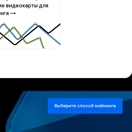
е видеокарты для
инга →
Выберите способ майнинга