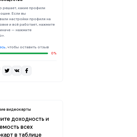
 решает, какие профили
ошие. Если вы
вали настройки профиля на
овке и всё работает, нажмите
 иначе — нажмите
о».
есь
, чтобы оставить отзыв
0%
:
ие видеокарты
ите доходность и
емость всех
карт в таблице