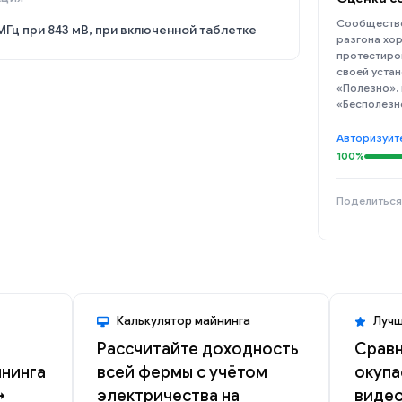
Сообщество
МГц при 843 мВ, при включенной таблетке
разгона хор
протестиро
своей устан
«Полезно»,
«Бесполезн
Авторизуйт
100%
Поделиться
Калькулятор майнинга
Лучш
Рассчитайте доходность
Сравн
йнинга
всей фермы с учётом
окупа
→
электричества на
видео