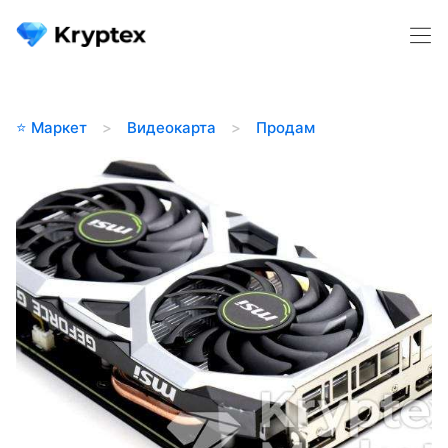
⭐️ Маркет
Видеокарта
Продам