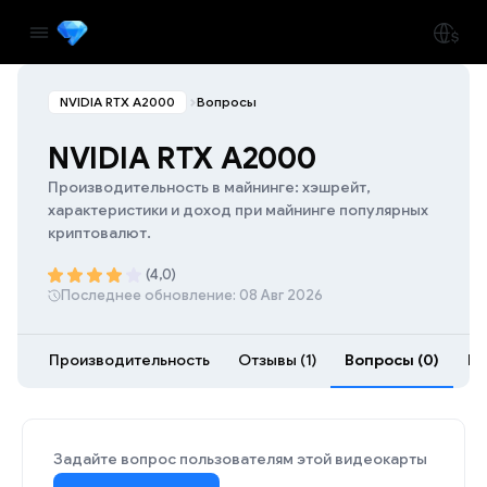
NVIDIA RTX A2000
Вопросы
NVIDIA RTX A2000
Производительность в майнинге: хэшрейт,
характеристики и доход при майнинге популярных
криптовалют.
(4,0)
Последнее обновление: 08 Авг 2026
Производительность
Отзывы (1)
Вопросы (0)
Ра
Задайте вопрос пользователям этой видеокарты