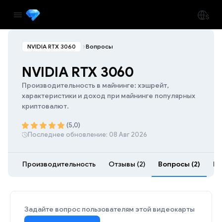
NVIDIA RTX 3060
Вопросы
NVIDIA RTX 3060
Производительность в майнинге: хэшрейт,
характеристики и доход при майнинге популярных
криптовалют.
(5,0)
Последнее обновление: 08 Авг 2026
Производительность
Отзывы (2)
Вопросы (2)
Ра
Задайте вопрос пользователям этой видеокарты