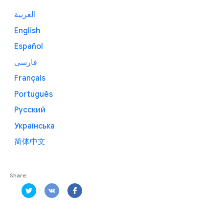
العربية
English
Español
فارسی
Français
Português
Русский
Українська
简体中文
Share: