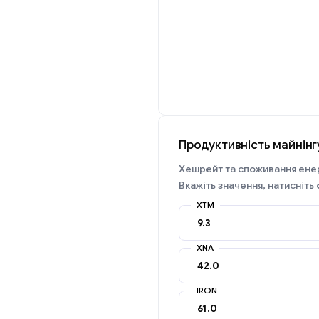
Продуктивність майнінг
Хешрейт та споживання енер
Вкажіть значення, натисніть
XTM
XNA
IRON