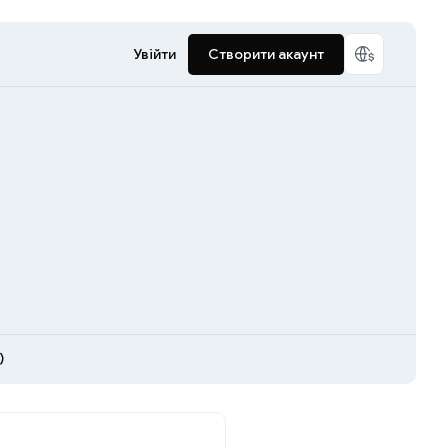
Увійти
Створити акаунт
)