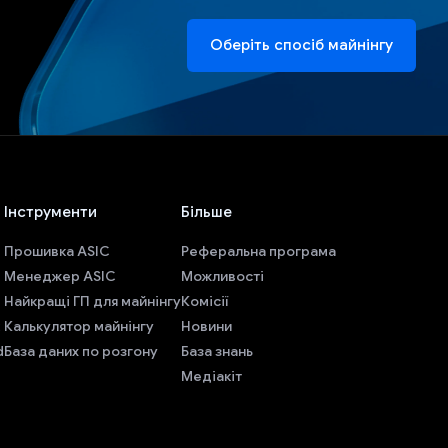
Оберіть спосіб майнінгу
Інструменти
Більше
Прошивка ASIC
Реферальна програма
Менеджер ASIC
Можливості
Найкращі ГП для майнінгу
Комісії
Калькулятор майнінгу
Новини
d
База даних по розгону
База знань
Медіакіт