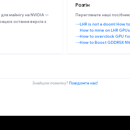
Розгін
 для майнігу на NVIDIA —
Перегляньте наші посібники
рацює остання версія з
LHR is not a doom! How to
How to mine on LHR GPUs
How to overclock GPU fo
How to Boost GDDR5X NV
Знайшли помилку?
Повідомте нас!