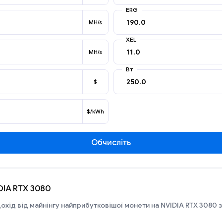
ERG
MH/s
XEL
MH/s
Вт
$
$/kWh
Обчисліть
IDIA RTX 3080
охід від майнінгу найприбутковішої монети на NVIDIA RTX 3080 з