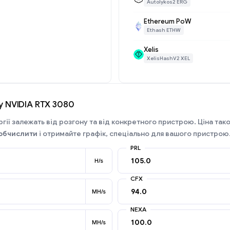
Autolykos2 ERG
Ethereum PoW
Ethash ETHW
Xelis
XelisHashV2 XEL
у NVIDIA RTX 3080
гії залежать від розгону та від конкретного пристрою. Ціна так
обчислити
і отримайте графік, спеціально для вашого пристрою
PRL
H/s
CFX
MH/s
NEXA
MH/s