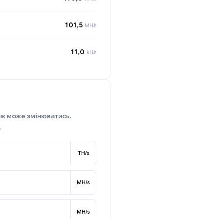
101,5
MH/s
11,0
kH/s
ож може змінюватись.
.
TH/s
MH/s
MH/s