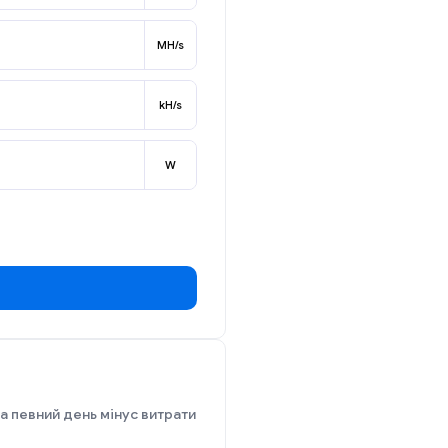
MH/s
kH/s
W
а певний день мінус витрати