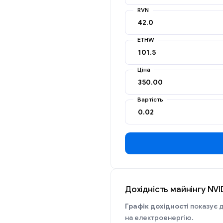
RVN
ETHW
Ціна
Вартість
Дохідність майнінгу NV
Графік дохідності
показує д
на електроенергію.