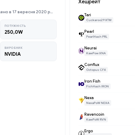
Хешрейт
но в 17 вересня 2020 р..
Tari
Cuckaroo29 XTM
ПОТУЖНІСТЬ
Pearl
250,0W
PearlHash PRL
Neurai
ВИРОБНИК
NVIDIA
KawPow XNA
Conflux
Octopus CFX
Iron Fish
FishHash IRON
Nexa
NexaPoW NEXA
Ravencoin
KawPoW RVN
Ergo