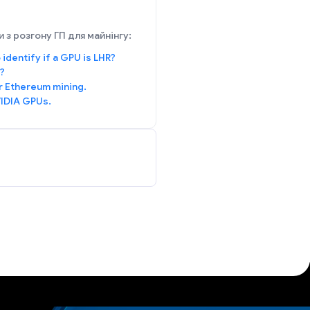
 з розгону ГП для майнінгу:
 identify if a GPU is LHR?
?
r Ethereum mining.
IDIA GPUs.