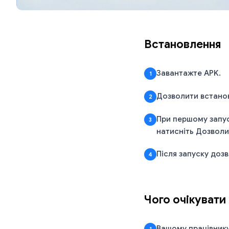
Встановлення
Завантажте APK.
1
Дозволити встанов
2
При першому запу
3
натисніть Дозволит
Після запуску доз
4
Чого очікувати
Вашому працівнику