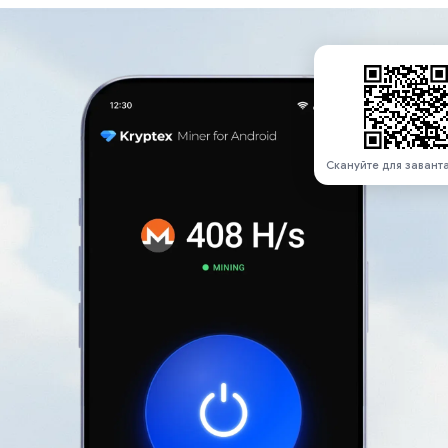
Скануйте для завант