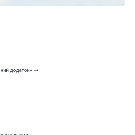
ечний додаток» →
ерування — це