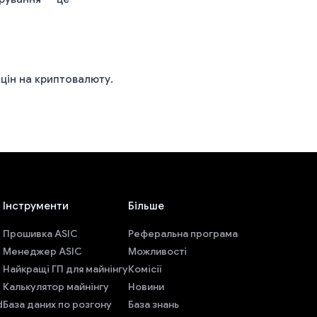
 цін на криптовалюту.
Інструменти
Більше
Прошивка ASIC
Реферальна програма
Менеджер ASIC
Можливості
Найкращі ГП для майнінгу
Комісії
Калькулятор майнінгу
Новини
d
База даних по розгону
База знань