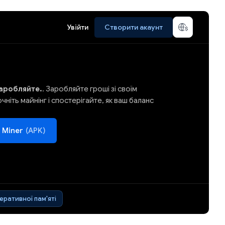
Увійти
Створити акаунт
аробляйте.
. Заробляйте гроші зі своїм
ніть майнінг і спостерігайте, як ваш баланс
 Miner
(APK)
перативної пам'яті