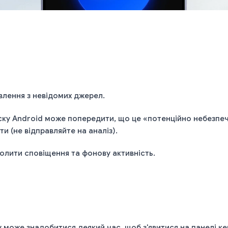
лення з невідомих джерел.
ску Android може попередити, що це «потенційно небезп
и (не відправляйте на аналіз).
волити сповіщення та фонову активність.
 може знадобитися деякий час, щоб з'явитися на панелі к