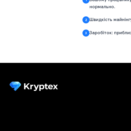
1
нормально.
Швидкість майнінг
2
Заробіток: прибли
3