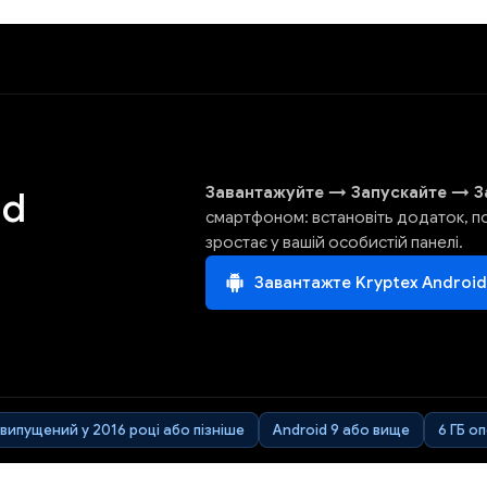
Завантажуйте
→
Запускайте
→
З
id
смартфоном: встановіть додаток, поч
зростає у вашій особистій панелі.
Завантажте Kryptex Android
випущений у 2016 році або пізніше
Android 9 або вище
6 ГБ о