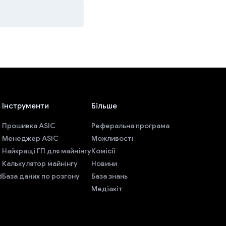
Інструменти
Більше
Прошивка ASIC
Реферальна програма
Менеджер ASIC
Можливості
Найкращі ГП для майнінгу
Комісії
Калькулятор майнінгу
Новини
d
База даних по розгону
База знань
Медіакіт