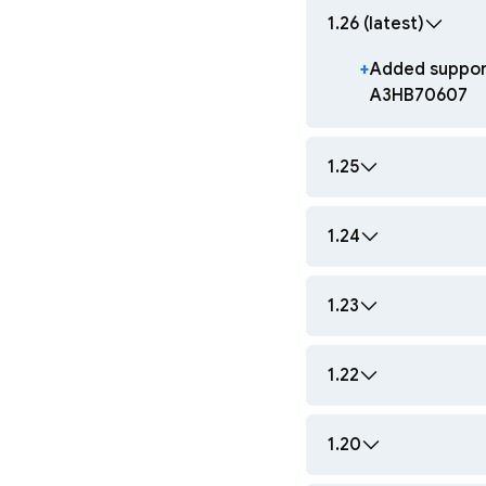
1.26 (latest)
+
Added suppor
A3HB70607
1.25
1.24
1.23
1.22
1.20