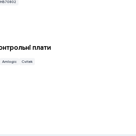
HB70802
онтрольні плати
Amlogic
Cvitek
завершення встановлення, потім натисніть «Готово»