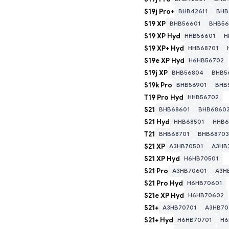
S19j Pro+
BHB42611
BHB
S19 XP
BHB56601
BHB56
S19 XP Hyd
HHB56601
H
S19 XP+ Hyd
HHB68701
S19e XP Hyd
H6HB56702
S19j XP
BHB56804
BHB5
S19k Pro
BHB56901
BHB
T19 Pro Hyd
HHB56702
S21
BHB68601
BHB6860
S21 Hyd
HHB68501
HHB6
T21
BHB68701
BHB68703
S21 XP
A3HB70501
A3HB
S21 XP Hyd
H6HB70501
Виберіть нову
S21 Pro
A3HB70601
A3H
S21 Pro Hyd
H6HB70601
S21e XP Hyd
H6HB70602
S21+
A3HB70701
A3HB70
S21+ Hyd
H6HB70701
H6