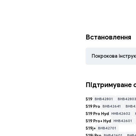
Встановлення
Покрокова інструк
Завантажит
Підтримуване 
Відкрийте Too
S19
BHB42801
BHB4280
→ натисніть 
S19 Pro
BHB42641
BHB4
S19 Pro Hyd
HHB42602
S19 Pro+ Hyd
HHB42601
S19j+
BHB42701
S19j Pro
BHB42601
BHB