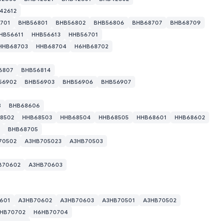
42612
701
BHB56801
BHB56802
BHB56806
BHB68707
BHB68709
HB56611
HHB56613
HHB56701
HHB68703
HHB68704
H6HB68702
6807
BHB56814
56902
BHB56903
BHB56906
BHB56907
3
BHB68606
8502
HHB68503
HHB68504
HHB68505
HHB68601
HHB68602
BHB68705
70502
A3HB705023
A3HB70503
 групу, оберіть ASIC зі списку та натисніть «Встановити прошив
B70602
A3HB70603
601
A3HB70602
A3HB70603
A3HB70501
A3HB70502
HB70702
H6HB70704