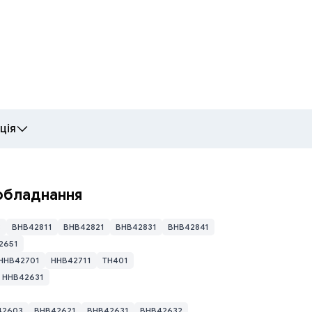
ція
и Toolkit для прошивки
обладнання
lkit → натисніть «Нова група» → введіть назву групи та діапазо
3
BHB42811
BHB42821
BHB42831
BHB42841
«OK», потім «Сканувати локальну мережу»
2651
HHB42701
HHB42711
TH401
HHB42631
42603
BHB42621
BHB42631
BHB42632