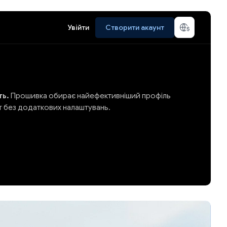
Увійти
Створити акаунт
ть.
Прошивка обирає найефективніший профіль
т без додаткових налаштувань.