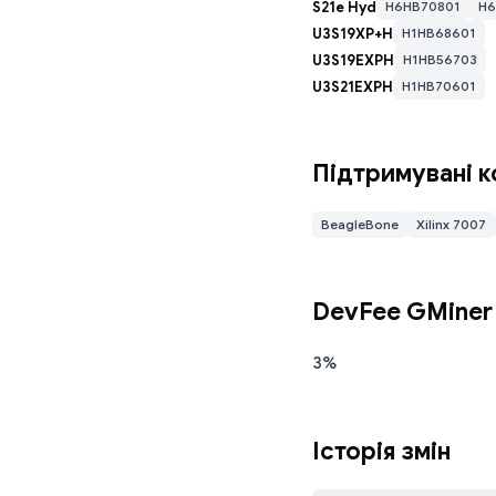
S21e Hyd
H6HB70801
H6
U3S19XP+H
H1HB68601
U3S19EXPH
H1HB56703
U3S21EXPH
H1HB70601
Підтримувані к
BeagleBone
Xilinx 7007
Дочекайтеся 
DevFee GMiner
3%
Історія змін