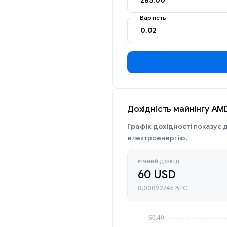
Вартість
Дохідність майнінгу AMD
Графік дохідності
показує д
електроенергію.
РІЧНИЙ ДОХІД
60 USD
0,00092745 BTC