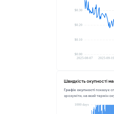
Швидкість окупності май
Графік окупності
показує сп
зрозуміти, на який термін о