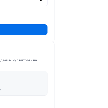
W
 день мінус витрати на
в