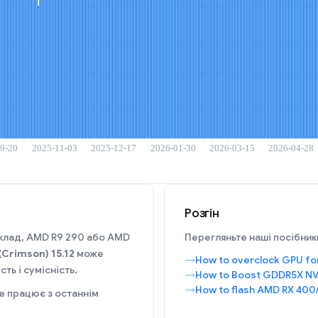
Розгін
иклад, AMD R9 290 або AMD
Перегляньте наші посібники
(Crimson) 15.12
може
How to overclock GPU fo
ть і сумісність.
How to Boost GDDR5X NV
How to flash AMD RX 400
е працює з останнім