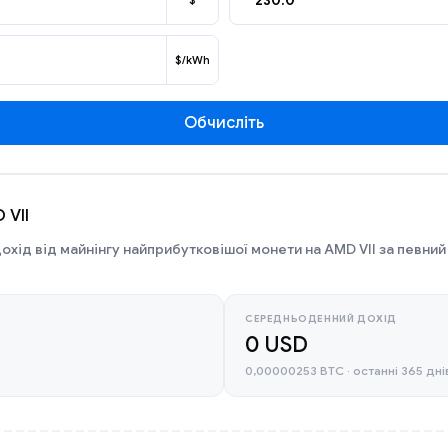
$
$/kWh
Обчисліть
 VII
охід від майнінгу найприбутковішої монети на AMD VII за певний
СЕРЕДНЬОДЕННИЙ ДОХІД
0 USD
0,00000253 BTC · останні 365 дні