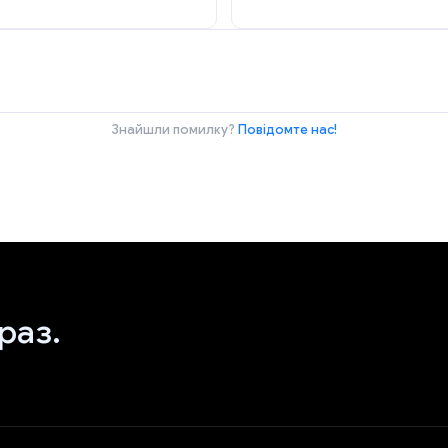
Знайшли помилку?
Повідомте нас!
раз.