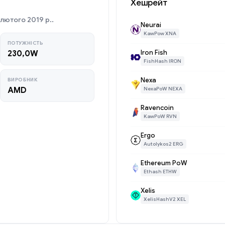
Хешрейт
лютого 2019 р..
Neurai
KawPow XNA
ПОТУЖНІСТЬ
Iron Fish
230,0W
FishHash IRON
Nexa
ВИРОБНИК
AMD
NexaPoW NEXA
Ravencoin
KawPoW RVN
Ergo
Autolykos2 ERG
Ethereum PoW
Ethash ETHW
Xelis
XelisHashV2 XEL