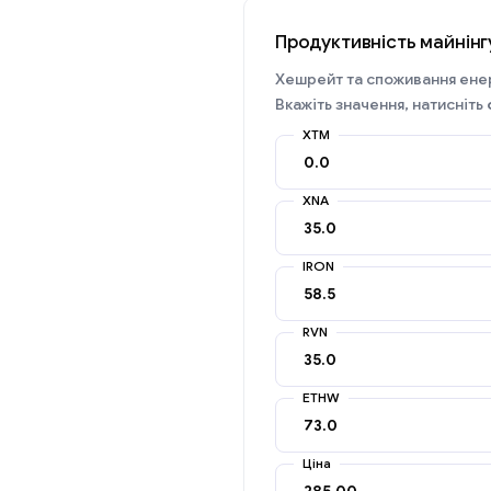
Продуктивність майнінг
Хешрейт та споживання енер
Вкажіть значення, натисніть
XTM
XNA
IRON
RVN
ETHW
Ціна