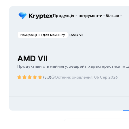
Продукція
Інструменти
Більше
Найкращі ГП для майнінгу
AMD VII
AMD VII
Продуктивність майнінгу: хешрейт, характеристики та 
(5,0)
Останнє оновлення: 06 Сер 2026