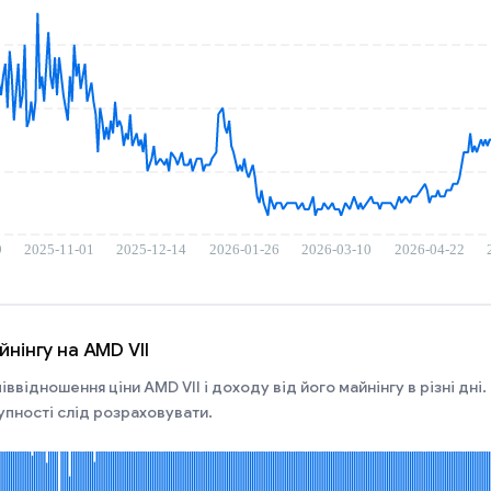
нінгу на AMD VII
іввідношення ціни AMD VII і доходу від його майнінгу в різні дн
купності слід розраховувати.