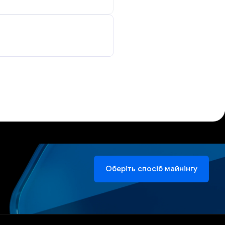
Оберіть спосіб майнінгу