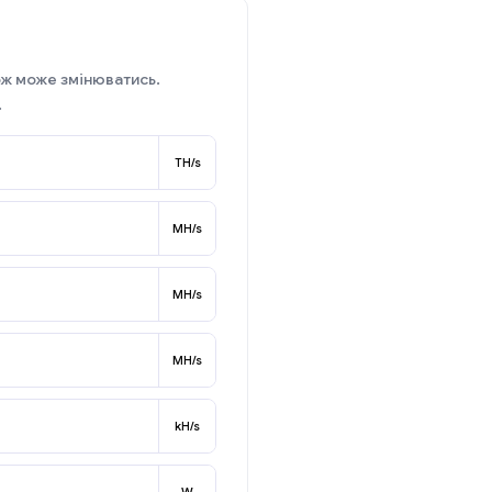
ож може змінюватись.
.
TH/s
MH/s
MH/s
MH/s
kH/s