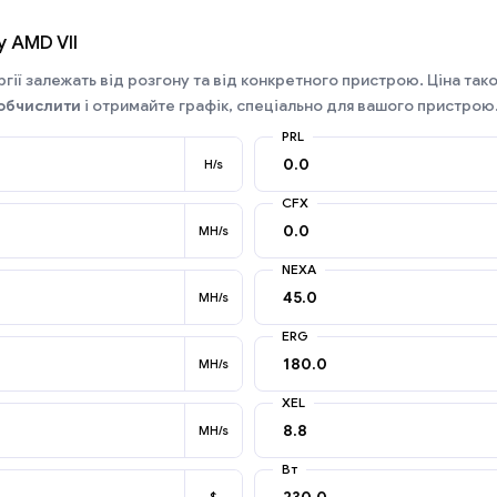
у AMD VII
гії залежать від розгону та від конкретного пристрою. Ціна так
обчислити
і отримайте графік, спеціально для вашого пристрою
PRL
H/s
CFX
MH/s
NEXA
MH/s
ERG
MH/s
XEL
MH/s
Вт