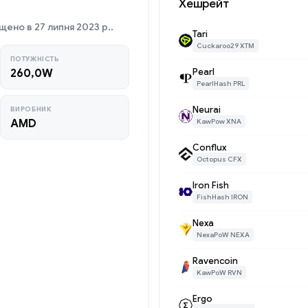
Хешрейт
ено в 27 липня 2023 р..
Tari
Cuckaroo29 XTM
ПОТУЖНІСТЬ
Pearl
260,0W
PearlHash PRL
Neurai
ВИРОБНИК
AMD
KawPow XNA
Conflux
Octopus CFX
Iron Fish
FishHash IRON
Nexa
NexaPoW NEXA
Ravencoin
KawPoW RVN
Ergo