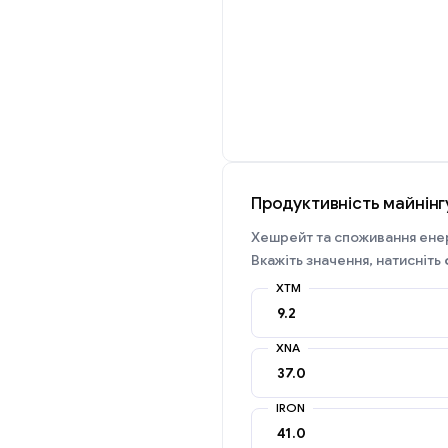
Продуктивність майнін
Хешрейт та споживання енер
Вкажіть значення, натисніть
XTM
XNA
IRON