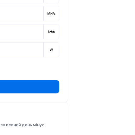
MH/s
kH/s
W
за певний день мінус