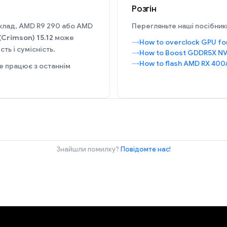
Розгін
иклад, AMD R9 290 або AMD
Перегляньте наші посібники
(Crimson) 15.12
може
How to overclock GPU fo
ть і сумісність.
How to Boost GDDR5X NV
How to flash AMD RX 400
е працює з останнім
Знайшли помилку?
Повідомте нас!