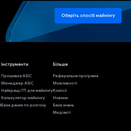
Оберіть спосіб майнінгу
Інструменти
Більше
Прошивка ASIC
Реферальна програма
Менеджер ASIC
Можливості
Найкращі ГП для майнінгу
Комісії
Калькулятор майнінгу
Новини
d
База даних по розгону
База знань
Медіакіт