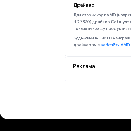
Драйвер
Для старих карт AMD (напр
HD 7870) драйвер
Catalyst 
показати кращу продуктивніс
Будь-який інший ГП найкращ
драйвером з
вебсайту AMD
.
Реклама