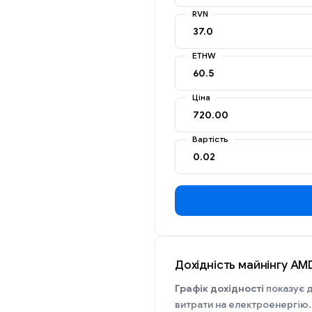
RVN
ETHW
Ціна
Вартість
Дохідність майнінгу AM
Графік дохідності
показує д
витрати на електроенергію.