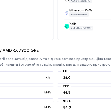
Autolykos2 ERG
Ethereum PoW
Ethash ETHW
Xelis
XelisHashV2 XEL
гу AMD RX 7900 GRE
гії залежать від розгону та від конкретного пристрою. Ціна так
обчислити
і отримайте графік, спеціально для вашого пристрою
PRL
H/s
CFX
MH/s
NEXA
MH/s