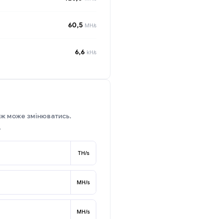
60,5
MH/s
6,6
kH/s
ож може змінюватись.
.
TH/s
MH/s
MH/s