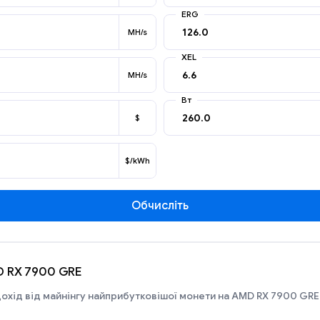
ERG
MH/s
XEL
MH/s
Вт
$
$/kWh
Обчисліть
D RX 7900 GRE
охід від майнінгу найприбутковішої монети на AMD RX 7900 GRE 