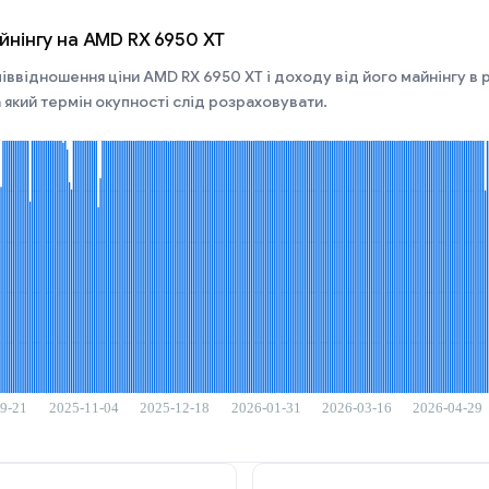
йнінгу на AMD RX 6950 XT
іввідношення ціни AMD RX 6950 XT і доходу від його майнінгу в рі
 який термін окупності слід розраховувати.