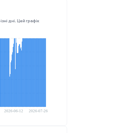
зні дні. Цей графік