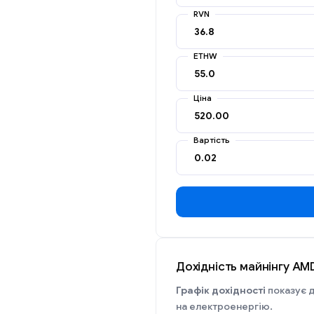
RVN
ETHW
Ціна
Вартість
Дохідність майнінгу AM
Графік дохідності
показує д
на електроенергію.