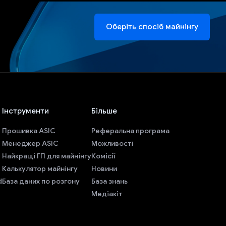
Оберіть спосіб майнінгу
Інструменти
Більше
Прошивка ASIC
Реферальна програма
Менеджер ASIC
Можливості
Найкращі ГП для майнінгу
Комісії
Калькулятор майнінгу
Новини
d
База даних по розгону
База знань
Медіакіт