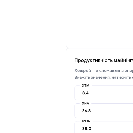
Продуктивність майнінг
Хешрейт та споживання енер
Вкажіть значення, натисніть
XTM
XNA
IRON