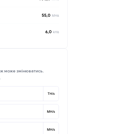
55,0
MH/s
6,0
kH/s
ож може змінюватись.
.
TH/s
MH/s
MH/s