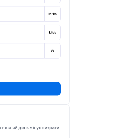
MH/s
kH/s
W
а певний день мінус витрати