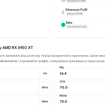
Autolykos2 ERG
Ethereum PoW
Ethash ETHW
Xelis
XelisHashV2 XEL
у AMD RX 6950 XT
гії залежать від розгону та від конкретного пристрою. Ціна так
обчислити
і отримайте графік, спеціально для вашого пристрою
PRL
H/s
CFX
MH/s
NEXA
MH/s