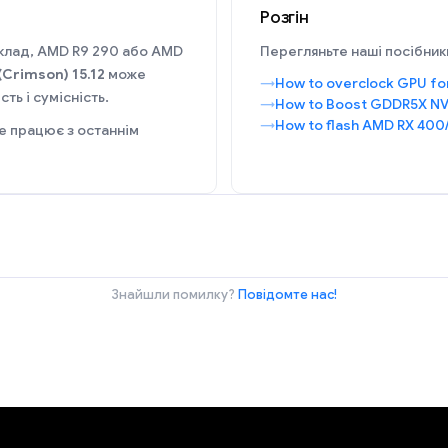
Розгін
иклад, AMD R9 290 або AMD
Перегляньте наші посібники
(Crimson) 15.12
може
How to overclock GPU fo
ть і сумісність.
How to Boost GDDR5X NV
How to flash AMD RX 400
е працює з останнім
Знайшли помилку?
Повідомте нас!