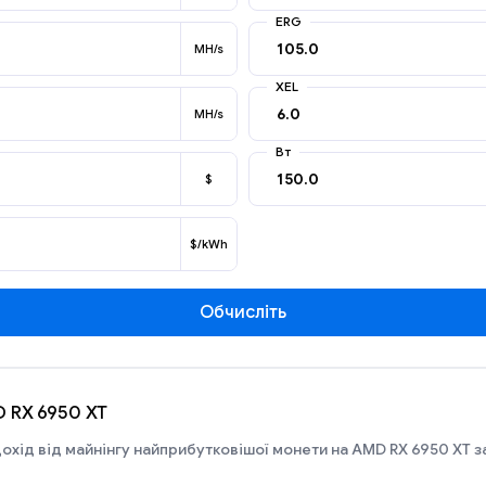
ERG
MH/s
XEL
MH/s
Вт
$
$/kWh
Обчисліть
D RX 6950 XT
охід від майнінгу найприбутковішої монети на AMD RX 6950 XT з