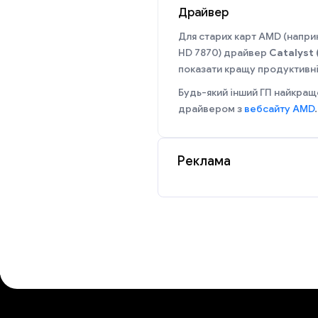
Драйвер
Для старих карт AMD (напр
HD 7870) драйвер
Catalyst 
показати кращу продуктивніс
Будь-який інший ГП найкращ
драйвером з
вебсайту AMD
.
Реклама