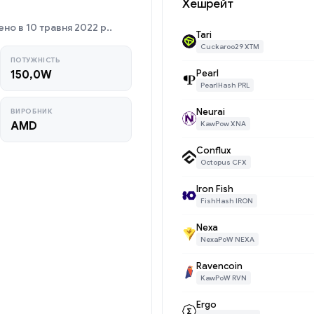
Хешрейт
о в 10 травня 2022 р..
Tari
Cuckaroo29 XTM
ПОТУЖНІСТЬ
Pearl
150,0W
PearlHash PRL
Neurai
ВИРОБНИК
AMD
KawPow XNA
Conflux
Octopus CFX
Iron Fish
FishHash IRON
Nexa
NexaPoW NEXA
Ravencoin
KawPoW RVN
Ergo