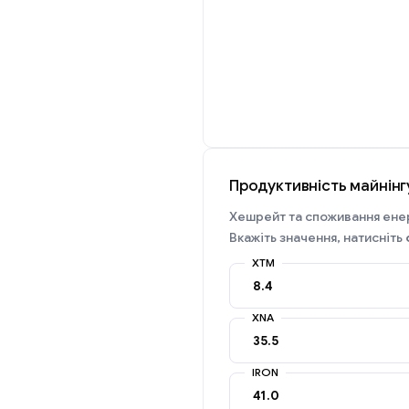
Продуктивність майнін
Хешрейт та споживання енер
Вкажіть значення, натисніть
XTM
XNA
IRON