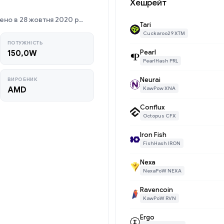
Хешрейт
но в 28 жовтня 2020 р..
Tari
Cuckaroo29 XTM
ПОТУЖНІСТЬ
Pearl
150,0W
PearlHash PRL
Neurai
ВИРОБНИК
AMD
KawPow XNA
Conflux
Octopus CFX
Iron Fish
FishHash IRON
Nexa
NexaPoW NEXA
Ravencoin
KawPoW RVN
Ergo