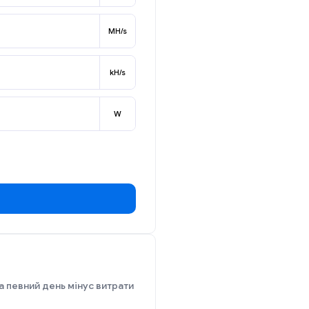
MH/s
kH/s
W
а певний день мінус витрати