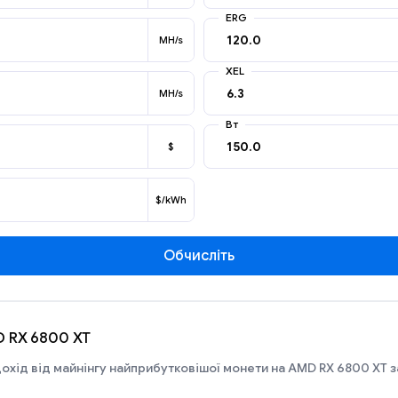
ERG
MH/s
XEL
MH/s
Вт
$
$/kWh
Обчисліть
D RX 6800 XT
охід від майнінгу найприбутковішої монети на AMD RX 6800 XT з