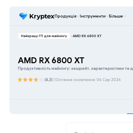
Продукція
Інструменти
Більше
Найкращі ГП для майнінгу
AMD RX 6800 XT
AMD RX 6800 XT
Продуктивність майнінгу: хешрейт, характеристики та 
(4,3)
Останнє оновлення: 06 Сер 2026