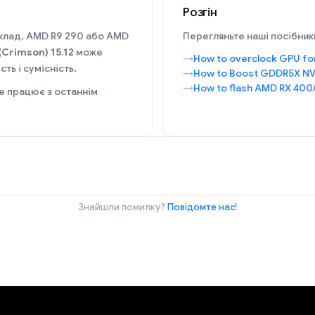
Розгін
иклад, AMD R9 290 або AMD
Перегляньте наші посібники
(Crimson) 15.12
може
How to overclock GPU fo
ть і сумісність.
How to Boost GDDR5X NV
How to flash AMD RX 400
е працює з останнім
Знайшли помилку?
Повідомте нас!