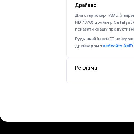
Драйвер
Для старих карт AMD (напр
HD 7870) драйвер
Catalyst 
показати кращу продуктивніс
Будь-який інший ГП найкращ
драйвером з
вебсайту AMD
.
Реклама