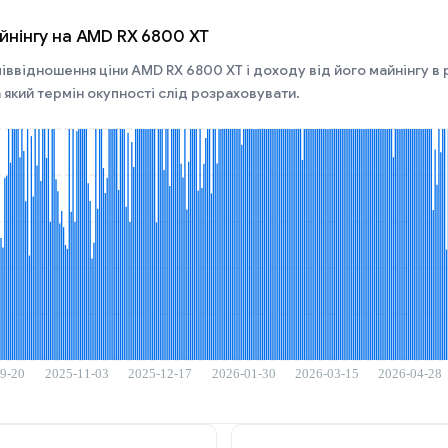
йнінгу на AMD RX 6800 XT
іввідношення ціни AMD RX 6800 XT і доходу від його майнінгу в рі
 який термін окупності слід розраховувати.