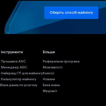
Оберіть спосіб майнінгу
Інструменти
Більше
Прошивка ASIC
Реферальна програма
Менеджер ASIC
Можливості
Найкращі ГП для майнінгу
Комісії
Калькулятор майнінгу
Новини
d
База даних по розгону
База знань
Медіакіт