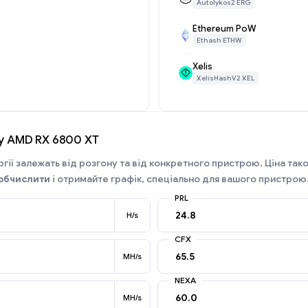
Autolykos2 ERG
Ethereum PoW
Ethash ETHW
Xelis
XelisHashV2 XEL
гу AMD RX 6800 XT
гії залежать від розгону та від конкретного пристрою. Ціна так
обчислити
і отримайте графік, спеціально для вашого пристрою
PRL
H/s
CFX
MH/s
NEXA
MH/s