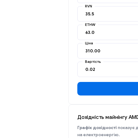
RVN
ETHW
Ціна
Вартість
Дохідність майнінгу AM
Графік дохідності
показує д
на електроенергію.