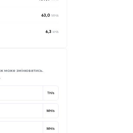
63,0
MH/s
6,3
kH/s
ож може змінюватись.
.
TH/s
MH/s
MH/s