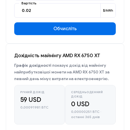
Вартість
$/kWh
Обчисліть
Дохідність майнінгу AMD RX 6750 XT
Графік дохідності
показує дохід від майнінгу
найприбутковішої монети на AMD RX 6750 XT за
певний день мінус витрати на електроенергію.
РІЧНИЙ ДОХІД
СЕРЕДНЬОДЕННИЙ
ДОХІД
59 USD
0 USD
0,00091981 BTC
0,00000251 BTC ·
останні 365 днів