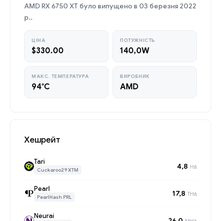
AMD RX 6750 XT було випущено в 03 березня 2022
р..
ЦІНА
ПОТУЖНІСТЬ
$330.00
140,0W
МАКС. ТЕМПЕРАТУРА
ВИРОБНИК
94°C
AMD
Хешрейт
Tari
4,8
H/s
Cuckaroo29 XTM
Pearl
17,8
TH/s
PearlHash PRL
Neurai
26,0
MH/s