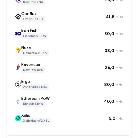
KawPow XNA
Conflux
41,5
MH/s
Octopus CFX
Iron Fish
30,0
MH/s
FishHash IRON
Nexa
38,0
MH/s
NexaPoW NEXA
Ravencoin
26,0
MH/s
KawPoW RVN
Ergo
80,0
MH/s
Autolykos2 ERG
Ethereum PoW
40,0
MH/s
Ethash ETHW
Xelis
5,0
kH/s
XelisHashV2 XEL