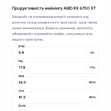
Продуктивність майнінгу AMD RX 6750 XT
Хешрейт та споживання енергії залежать від
розгону та від конкретного пристрою. Ціна також
може змінюватись. Вкажіть значення, натисніть
обчислити
і отримайте графік, спеціально для
вашого пристрою.
XTM
H/s
PRL
TH/s
XNA
MH/s
CFX
MH/s
IRON