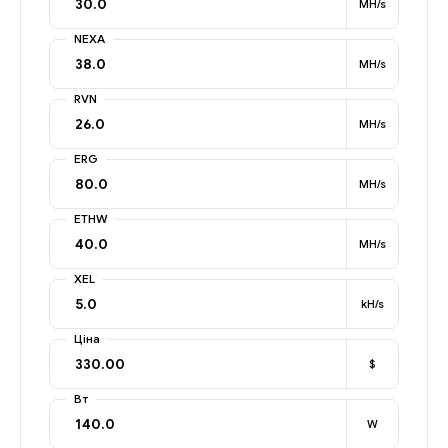
MH/s
NEXA
MH/s
RVN
MH/s
ERG
MH/s
ETHW
MH/s
XEL
kH/s
Ціна
$
Вт
W