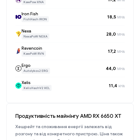
KawPow XNA
Iron Fish
18,5
MH/s
FishHash IRON
Nexa
28,0
MH/s
NexaPoW NEXA
Ravencoin
17,2
MH/s
KawPoW RVN
Ergo
44,0
MH/s
Autolykos2 ERG
Xelis
11,4
kH/s
XelisHashV2 XEL
Продуктивність майнінгу AMD RX 6650 XT
Хешрейт та споживання енергії залежать від
розгону та від конкретного пристрою. Ціна також