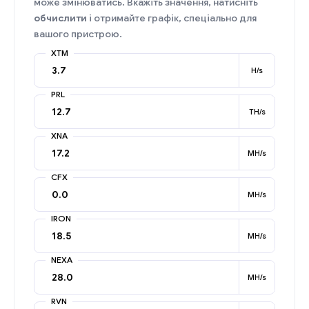
може змінюватись. Вкажіть значення, натисніть
обчислити
і отримайте графік, спеціально для
вашого пристрою.
XTM
H/s
PRL
TH/s
XNA
MH/s
CFX
MH/s
IRON
MH/s
NEXA
MH/s
RVN