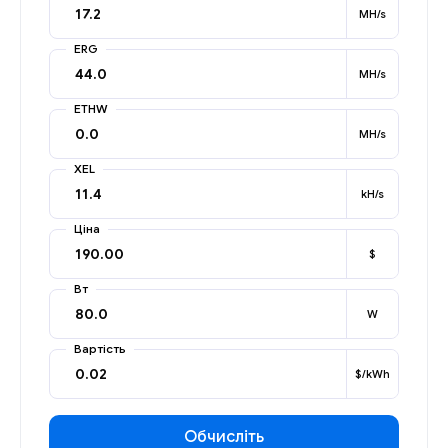
MH/s
ERG
MH/s
ETHW
MH/s
XEL
kH/s
Ціна
$
Вт
W
Вартість
$/kWh
Обчисліть