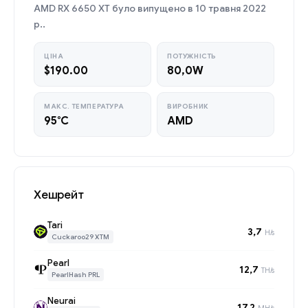
AMD RX 6650 XT було випущено в 10 травня 2022
р..
ЦІНА
ПОТУЖНІСТЬ
$190.00
80,0W
МАКС. ТЕМПЕРАТУРА
ВИРОБНИК
95°C
AMD
Хешрейт
Tari
3,7
H/s
Cuckaroo29 XTM
Pearl
12,7
TH/s
PearlHash PRL
Neurai
17,2
MH/s