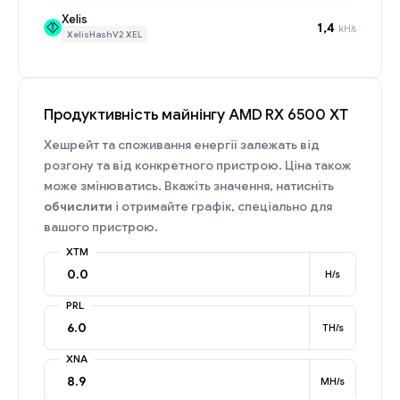
Xelis
1,4
kH/s
XelisHashV2 XEL
Продуктивність майнінгу AMD RX 6500 XT
Хешрейт та споживання енергії залежать від
розгону та від конкретного пристрою. Ціна також
може змінюватись. Вкажіть значення, натисніть
обчислити
і отримайте графік, спеціально для
вашого пристрою.
XTM
H/s
PRL
TH/s
XNA
MH/s