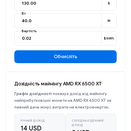
$
Вт
W
Вартість
$/kWh
Обчисліть
Дохідність майнінгу AMD RX 6500 XT
Графік дохідності
показує дохід від майнінгу
найприбутковішої монети на AMD RX 6500 XT за
певний день мінус витрати на електроенергію.
РІЧНИЙ ДОХІД
СЕРЕДНЬОДЕННИЙ
ДОХІД
14 USD