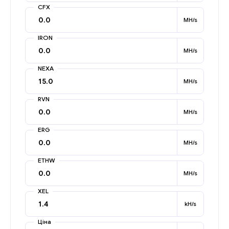
CFX
MH/s
IRON
MH/s
NEXA
MH/s
RVN
MH/s
ERG
MH/s
ETHW
MH/s
XEL
kH/s
Ціна