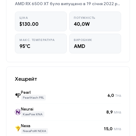
AMD RX 6500 XT було випущено в 19 січня 2022 р..
ЦІНА
ПОТУЖНІСТЬ
$130.00
40,0W
МАКС. ТЕМПЕРАТУРА
ВИРОБНИК
95°C
AMD
Хешрейт
Pearl
6,0
TH/s
PearlHash PRL
Neurai
8,9
MH/s
KawPow XNA
Nexa
15,0
MH/s
NexaPoW NEXA