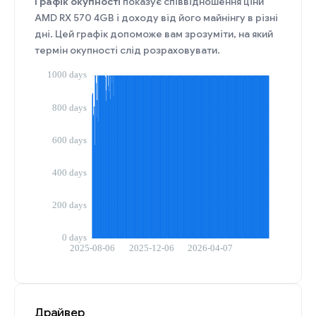
Графік окупності
показує співвідношення ціни
AMD RX 570 4GB і доходу від його майнінгу в різні
дні. Цей графік допоможе вам зрозуміти, на який
термін окупності слід розраховувати.
Драйвер