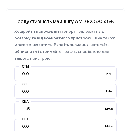
Продуктивність майнінгу AMD RX 570 4GB
Хешрейт та споживання енергії залежать від
розгону та від конкретного пристрою. Ціна також
може змінюватись. Вкажіть значення, натисніть
обчислити
і отримайте графік, спеціально для
вашого пристрою.
XTM
H/s
PRL
TH/s
XNA
MH/s
CFX
MH/s