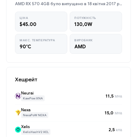
AMD RX 570 4GB було випущено в 18 квітня 2017 р..
ЦІНА
ПОТУЖНІСТЬ
$45.00
130,0W
МАКС. ТЕМПЕРАТУРА
ВИРОБНИК
90°C
AMD
Хешрейт
Neurai
11,5
MH/s
KawPow XNA
Nexa
15,0
MH/s
NexaPoW NEXA
Xelis
2,5
kH/s
XelisHashV2 XEL