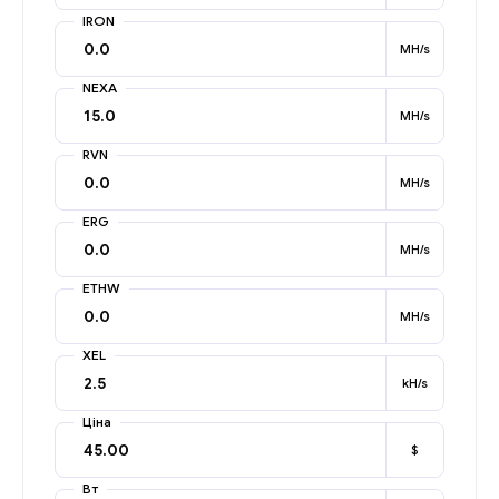
IRON
MH/s
NEXA
MH/s
RVN
MH/s
ERG
MH/s
ETHW
MH/s
XEL
kH/s
Ціна
$
Вт