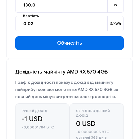
W
Вартість
$/kWh
Обчисліть
Дохідність майнінгу AMD RX 570 4GB
Графік дохідності
показує дохід від майнінгу
найприбутковішої монети на AMD RX 570 4GB за
певний день мінус витрати на електроенергію.
РІЧНИЙ ДОХІД
СЕРЕДНЬОДЕННИЙ
ДОХІД
-1 USD
0 USD
-0,00001784 BTC
-0,00000005 BTC ·
останні 365 днів