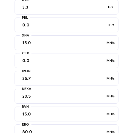
H/s
PRL
TH/s
XNA
MH/s
CFX
MH/s
IRON
MH/s
NEXA
MH/s
RVN
MH/s
ERG
MH/s