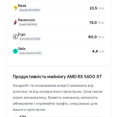
Nexa
23,5
MH/s
NexaPoW NEXA
Ravencoin
15,0
MH/s
KawPoW RVN
Ergo
80,0
MH/s
Autolykos2 ERG
Xelis
4,4
kH/s
XelisHashV2 XEL
Продуктивність майнінгу AMD RX 5600 XT
Хешрейт та споживання енергії залежать від
розгону та від конкретного пристрою. Ціна також
може змінюватись. Вкажіть значення, натисніть
обчислити
і отримайте графік, спеціально для
вашого пристрою.
XTM