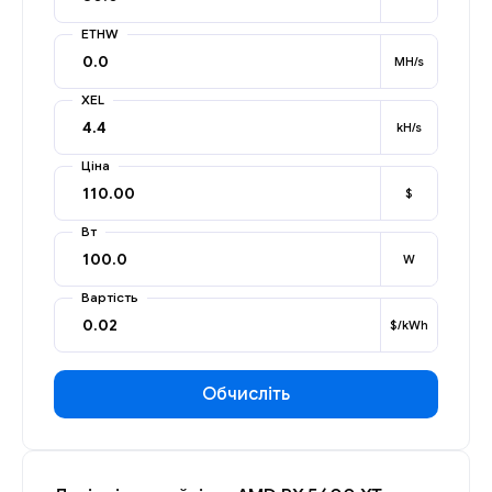
ETHW
MH/s
XEL
kH/s
Ціна
$
Вт
W
Вартість
$/kWh
Обчисліть