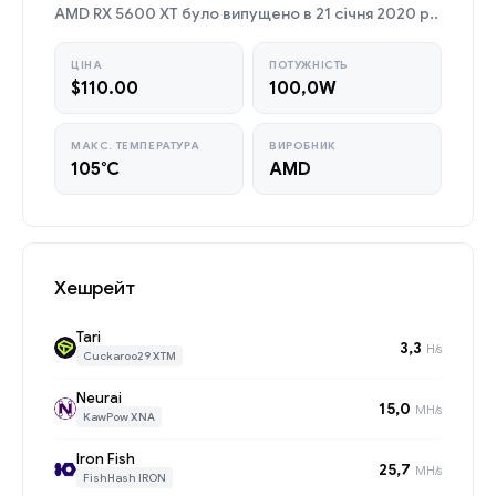
AMD RX 5600 XT було випущено в 21 січня 2020 р..
ЦІНА
ПОТУЖНІСТЬ
$110.00
100,0W
МАКС. ТЕМПЕРАТУРА
ВИРОБНИК
105°C
AMD
Хешрейт
Tari
3,3
H/s
Cuckaroo29 XTM
Neurai
15,0
MH/s
KawPow XNA
Iron Fish
25,7
MH/s
FishHash IRON