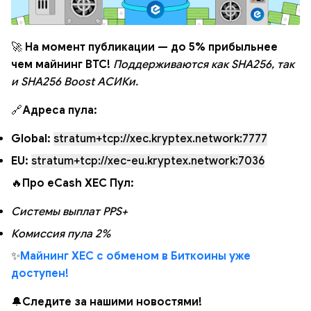
🚀
На момент публикации — до 5% прибыльнее
чем майнинг BTC!
Поддерживаются как SHA256, так
и SHA256 Boost АСИКи.
🔗
Адреса пула:
Global:
stratum+tcp://xec.kryptex.network:7777
EU:
stratum+tcp://xec-eu.kryptex.network:7036
🔥
Про eCash XEC Пул:
Системы выплат PPS+
Комиссия пула 2%
✨
Майнинг XEC с обменом в Биткоины уже
доступен!
🔔
Следите за нашими новостями!