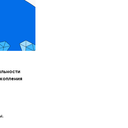
ильности
акопления
ы.