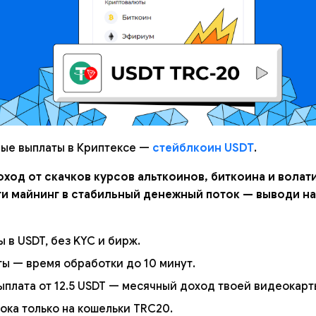
вые выплаты в Криптексе —
стейблкоин USDT
.
оход от скачков курсов альткоинов, биткоина и волат
ти майнинг в стабильный денежный поток — выводи н
 в USDT, без KYC и бирж.
ы — время обработки до 10 минут.
плата от 12.5 USDT — месячный доход твоей видеокарт
ока только на кошельки TRC20.