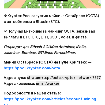
💎Kryptex Pool запустил майнинг OctaSpace (OCTA)
с автообменом в Bitcoin (BTC).
💸Получай Биткоины за майнинг OCTA, заказывай
выплаты в BTC, LTC, ETH, USDT, Volet, в фиате.
Подходит для Ethash АСИКов Antminer, iPollo,
Jasminer, Bombax, GTMiner, ForestMiner.
Майни OctaSpace (OCTA) на Пуле Криптекс —
https://pool.kryptex.com/octa
Адрес пула:
stratum+tcp://octa.kryptex.network:7777
Адрес кошелька:
email/worker
Подробности в нашей статье:
https://pool.kryptex.com/articles/account-mining-