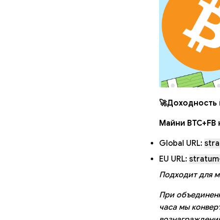
🚀Доходность м
Майни BTC+FB 
Global URL:
str
EU URL:
stratum
Подходит для м
При объединенно
часа мы конверт
вознаграждению 