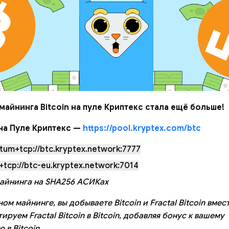
айнинга Bitcoin на пуле Криптекс стала ещё больше!
на Пуле Криптекс —
https://pool.kryptex.com/btc
atum+tcp://btc.kryptex.network:7777
+tcp://btc-eu.kryptex.network:7014
айнинга на SHA256 АСИКах
м майнинге, вы добываете Bitcoin и Fractal Bitcoin вмес
ируем Fractal Bitcoin в Bitcoin, добавляя бонус к вашему
в Bitcoin.