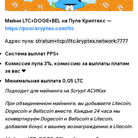
Майни LTC+DOGE+BEL на Пуле Криптекс —
https://pool.kryptex.com/ltc
Адрес пула:
stratum+tcp://ltc.kryptex.network:7777
Система выплат PPS+
Комиссия пула 3%, комиссию за выплаты платим
за вас ❤
Минимальная выплата 0.05 LTC
Подходит для майнинга на Scrypt АСИКах
При объединенном майнинге, вы добываете Litecoin,
Dogecoin и Bellscoin вместе. Каждые 24 часа мы
конвертируем Dogecoin и Bellscoin в Litecoin,
добавляя бонус к вашему вознаграждению в Litecoin.