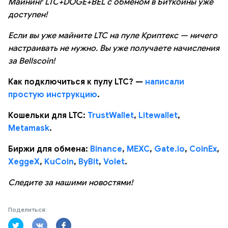
Майнинг LTC+DOGE+BEL с обменом в Биткоины уже
доступен!
Если вы уже майните LTC на пуле Криптекс — ничего
настраивать не нужно. Вы уже получаете начисления
за Bellscoin!
Как подключиться к пулу LTC? —
написали
простую инструкцию
.
Кошельки для LTC:
TrustWallet
,
Litewallet
,
Metamask
.
Биржи для обмена:
Binance
,
MEXC
,
Gate.io
,
CoinEx
,
XeggeX
,
KuCoin
,
ByBit
,
Volet
.
Следите за нашими новостями!
Поделиться: