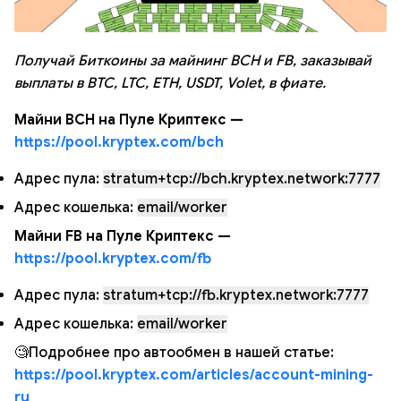
Получай Биткоины за майнинг BCH и FB, заказывай
выплаты в BTC, LTC, ETH, USDT, Volet, в фиате.
Майни BCH на Пуле Криптекс —
https://pool.kryptex.com/bch
Адрес пула:
stratum+tcp://bch.kryptex.network:7777
Адрес кошелька:
email/worker
Майни FB на Пуле Криптекс —
https://pool.kryptex.com/fb
Адрес пула:
stratum+tcp://fb.kryptex.network:7777
Адрес кошелька:
email/worker
🧐Подробнее про автообмен в нашей статье:
https://pool.kryptex.com/articles/account-mining-
ru