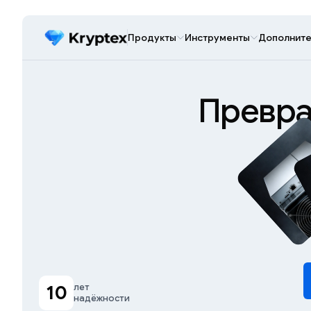
Продукты
Инструменты
Дополните
Превра
10
лет
надёжности