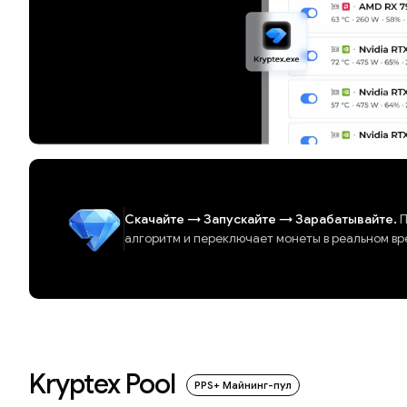
Скачайте
→
Запускайте
→
Зарабатывайте.
П
алгоритм и переключает монеты в реальном вр
Kryptex Pool
PPS+ Майнинг-пул