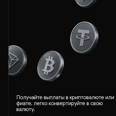
ETH
Получайте выплаты в криптовалюте или
фиате, легко конвертируйте в свою
BTC
валюту.
USDT