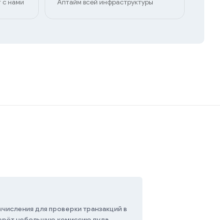
 с нами
Аптайм всей инфраструктуры
ычисления для проверки транзакций в
берёт небольшую комиссию пула.