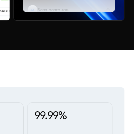
База разгонов
Telegram-бот
99.99%