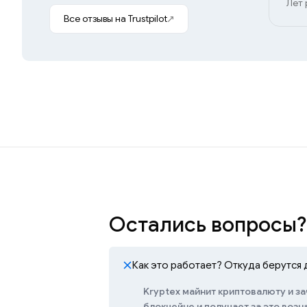
Лет 
Все отзывы на Trustpilot
Остались вопросы?
Как это работает? Откуда берутся 
Kryptex майнит криптовалюту и за
блокчейне и получает за это воз