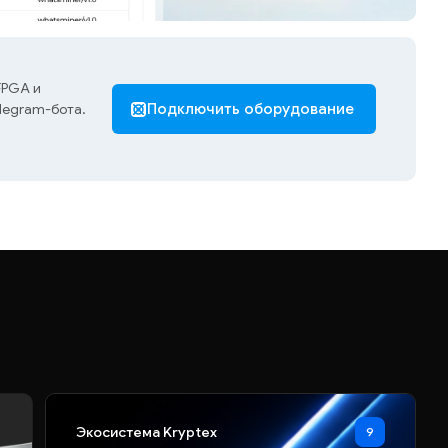
FPGA и
legram-бота.
Подключить оборудование
Экосистема Kryptex
9