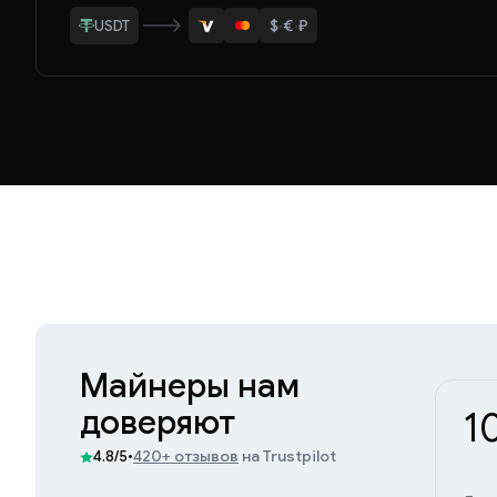
$
·
€
·
₽
LTC
ETH
Майнеры нам
доверяют
1
•
420+ отзывов
на Trustpilot
4.8/5