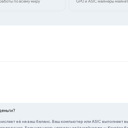
работы по всему миру
GPU и ASIC майнеры майнят
деньги?
числяет её на ваш баланс. Ваш компьютер или ASIC выполняет в
награждение. Большая часть награды идёт майнерам — Kryptex 