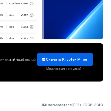
Скачать Kryptex Miner
ает самый прибыльный
Медленная загрузка?
3M+ пользователей
PPS+ · PROP · SOLO