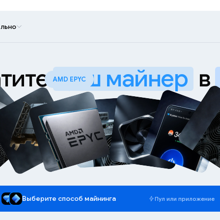
льно
тите
ваш майнер
в
WhatsMiner M70
Выберите способ майнинга
Пул или приложение